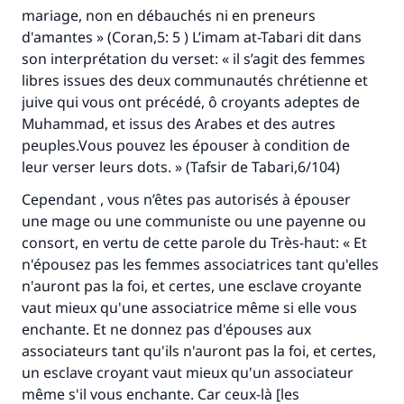
mariage, non en débauchés ni en preneurs
d'amantes » (Coran,5: 5 ) L’imam at-Tabari dit dans
son interprétation du verset: « il s’agit des femmes
libres issues des deux communautés chrétienne et
juive qui vous ont précédé, ô croyants adeptes de
Muhammad, et issus des Arabes et des autres
peuples.Vous pouvez les épouser à condition de
leur verser leurs dots. » (Tafsir de Tabari,6/104)
Cependant , vous n’êtes pas autorisés à épouser
une mage ou une communiste ou une payenne ou
consort, en vertu de cette parole du Très-haut: « Et
n'épousez pas les femmes associatrices tant qu'elles
n'auront pas la foi, et certes, une esclave croyante
vaut mieux qu'une associatrice même si elle vous
Faites une différence dans la vie de
enchante. Et ne donnez pas d'épouses aux
millions de personnes grâce à votre
associateurs tant qu'ils n'auront pas la foi, et certes,
un esclave croyant vaut mieux qu'un associateur
contribution
même s'il vous enchante. Car ceux-là [les