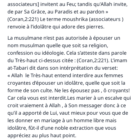
associateurs] invitent au Feu; tandis qu'Allah invite,
Aidez nous à apporter des réponses.
de par Sa Grâce, au Paradis et au pardon »
Le Messager d'Allah (Paix sur lui) a dit:
(Coran,2:221) Le terme moushrika (associateurs )
"Celui qui indique une bonne action obtient la
renvoie à l’idolâtre qui adore des pierres.
même récompense que celui qui le fait."
La musulmane n’est pas autorisée à épouser un
(MOUSLIM 1893)
nom musulman quelle que soit sa religion,
confession ou idéologie. Cela s’atteste dans parole
du Très-haut ci-dessus citée : (Coran,2:221). L’imam
Soutenez IslamQA
at-Tabari dit dans son intérprétation du verset:
« Allah le Très-haut entend interdire aux femmes
croyantes d’épouser un idolâtre, quelle que soit la
forme de son culte. Ne les épousez pas , ô croyants!
Car cela vous est interdit.Les marier à un escalve qui
croit vraiement à Allah , à Son messager donc à ce
qu’il a apporté de Lui, vaut mieux pour vous que de
les donner en mariage à un homme libre mais
idolâtre, fût-il d’une noble extraction que vous
appréciez au plus haut point.