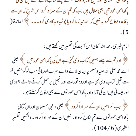
پاکدامن مسلمان عورتیں اورجو لوگ تم سے پہلے کتاب دیۓ گئے ہيں ان کی
پاکدامن عورتیں بھی حلال ہیں جب کہ تم ان کے مہرادا کرو اس طرح کہ ان سے
باقاعدہ نکاح کرو یہ نہیں کہ اعلانیہ زنا کرو یا پوشیدہ بدکاری کرو ۔۔۔
المائدۃ (
5 ) ۔
امام طبری رحمہ اللہ تعالی اس آیت کی تفسیر میں کہتے ہيں :
اورتم سے پہلے جنہیں کتاب دی گئي ہے ان کی پاکدامن عورتیں
یعنی
اے محمد صلی اللہ علیہ وسلم پرایمان لانے والے عرب اورباقی سب لوگو جنہیں تم
سے قبل کتاب دی گئي ہے اوروہ تورات اورانجیل پر عمل کرنے والے یھودی
اور عیسائي ہيں ان کی آزاد اورپاکدامن عورتوں سے بھی نکاح کرسکتے ہو ۔
جب تم انہیں ان کے مہر ادا کردو
یعنی : جن مسلمان اوران کتابی
پاکدامن عورتوں سے تم نکاح کرو اورانہيں ان کے مہر ادا کردو ۔ دیکھیں تفسیر
الطبری ( 6 / 104 ) ۔