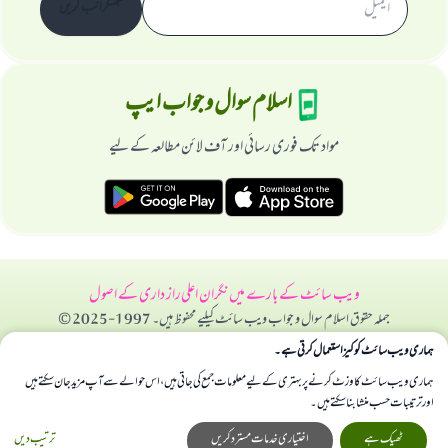
سبسکرائب کریں
اسلام سوال و جواب ایپ
مواد تک فوری رسائی اور آف لائن مطالعہ کے لیے
ویب سائٹ کے بارے میں
نگران اعلی
راز داری کے اصول
جملہ حقوق اسلام سوال و جواب ویب سائٹ کیلیے محفوظ ہیں۔ 1997-2025 ©
ہماری ویب سائٹ کوکیز استعمال کرتی ہے۔
ہماری ویب سائٹ کا وزٹ کرنے پر بہتری کے لیے معلومات جمع کی جاتی ہیں، اس حوالے سے آپ مزید جان سکتے ہیں
اور ترتیبات حسب منشا بنا سکتے ہیں۔
ٹھیک ہے
اختیاری خدمات مسترد کریں
ترتیب دیں