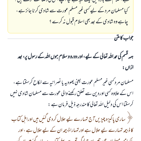
مجھے اسلام کے بارہ میں ایک شبہ ہے کیا آپ اس کی وضاحت کرسکتے ہیں ؟
کیا مسلمان مرد کے لیے کسی غیر مسلم عورت سے شادی کرنا جائز ہے ،
چاہے وہ شادی کے بعد بھی اسلام قبول نہ کرے ؟
جواب کا متن
ہمہ قسم کی حمد اللہ تعالی کے لیے، اور دورو و سلام ہوں اللہ کے رسول پر، بعد
ازاں:
مسلمان مرد کسی غیرمسلم عورت یعنی یھودیہ یا نصرانیہ سے نکاح کرسکتا ہے ،
اس کے علاوہ کسی اوردین سے تعلق رکھنے والی عورت سے مسلمان شادی نہیں
کرسکتا اس کی دلیل اللہ تعالی کا مندرجہ ذیل فرمان ہے :
ساری پاکیزہ چيزیں آج تمہارے لیے حلال کردی گئيں ہیں اوراہل کتاب
کا ذبیحہ تمہارے لیے حلال ہے اورتمہارا ذبیحہ ان کے لیے حلال ہے ، اور