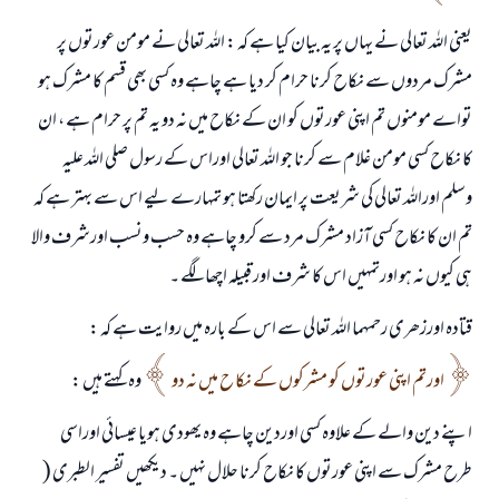
یعنی اللہ تعالی نے یہاں پر یہ بیان کیا ہے کہ : اللہ تعالی نے مومن عورتوں پر
مشرک مردوں سے نکاح کرنا حرام کر دیا ہے چاہے وہ کسی بھی قسم کا مشرک ہو
تواے مومنوں تم اپنی عورتوں کو ان کے نکاح میں نہ دو یہ تم پر حرام ہے ، ان
کا نکاح کسی مومن غلام سے کرنا جو اللہ تعالی اوراس کے رسول صلی اللہ علیہ
وسلم اوراللہ تعالی کی شریعت پر ایمان رکھتا ہو تمہارے لیے اس سے بہتر ہے کہ
تم ان کا نکاح کسی آزاد مشرک مرد سے کرو چاہے وہ حسب ونسب اورشرف والا
ہی کیوں نہ ہو اورتمہیں اس کا شرف اور قبیلہ اچھا لگے ۔
قتادہ اورزھری رحمہما اللہ تعالی سے اس کے بارہ میں روایت ہے کہ :
اورتم اپنی عورتوں کو مشرکوں کے نکا ح میں نہ دو
وہ کہتے ہیں :
اپنے دین والے کے علاوہ کسی اوردین چاہے وہ یھودی ہویا عیسائي اوراسی
طرح مشرک سے اپنی عورتوں کا نکاح کرنا حلال نہيں ۔ دیکھیں تفسیر الطبری (