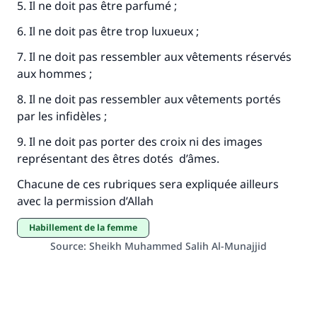
5. Il ne doit pas être parfumé ;
contribution
6. Il ne doit pas être trop luxueux ;
Aidez nous à apporter des réponses.
7. Il ne doit pas ressembler aux vêtements réservés
Le Messager d'Allah (Paix sur lui) a dit:
aux hommes ;
"Celui qui indique une bonne action obtient la
8. Il ne doit pas ressembler aux vêtements portés
même récompense que celui qui le fait."
par les infidèles ;
(MOUSLIM 1893)
9. Il ne doit pas porter des croix ni des images
représentant des êtres dotés d’âmes.
Soutenez IslamQA
Chacune de ces rubriques sera expliquée ailleurs
avec la permission d’Allah
Habillement de la femme
Source
:
Sheikh Muhammed Salih Al-Munajjid