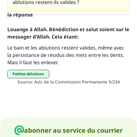
ablutions restent-ils valides ?
la réponse
Louange à Allah. Bénédiction et salut soient sur le
messager d'Allah. Cela étant:
Faites une différence dans la vie de
Le bain et les ablutions restent valides, même avec
millions de personnes grâce à votre
la persistance de résidus des mets entre les dents.
Mais il faut les enlever.
contribution
petites ablutions
Aidez nous à apporter des réponses.
Source
:
Avis de la Commission Permanente 5/234
Le Messager d'Allah (Paix sur lui) a dit:
"Celui qui indique une bonne action obtient la
même récompense que celui qui le fait."
(MOUSLIM 1893)
abonner au service du courrier
Soutenez IslamQA