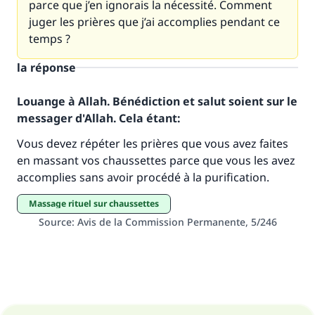
parce que j’en ignorais la nécessité. Comment
juger les prières que j’ai accomplies pendant ce
temps ?
la réponse
Louange à Allah. Bénédiction et salut soient sur le
Faites une différence dans la vie de
messager d'Allah. Cela étant:
millions de personnes grâce à votre
Vous devez répéter les prières que vous avez faites
en massant vos chaussettes parce que vous les avez
contribution
accomplies sans avoir procédé à la purification.
Aidez nous à apporter des réponses.
massage rituel sur chaussettes
Le Messager d'Allah (Paix sur lui) a dit:
Source
:
Avis de la Commission Permanente, 5/246
"Celui qui indique une bonne action obtient la
même récompense que celui qui le fait."
(MOUSLIM 1893)