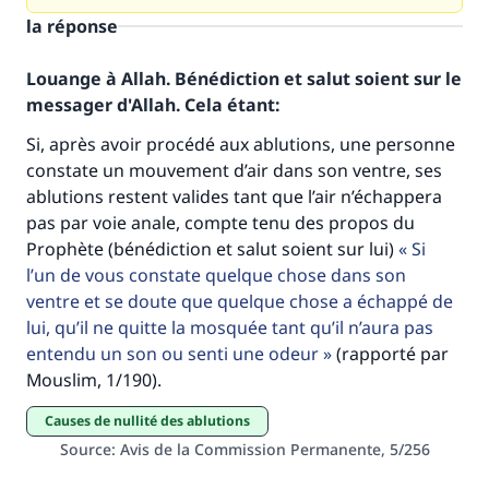
la réponse
Louange à Allah. Bénédiction et salut soient sur le
messager d'Allah. Cela étant:
Si, après avoir procédé aux ablutions, une personne
constate un mouvement d’air dans son ventre, ses
ablutions restent valides tant que l’air n’échappera
pas par voie anale, compte tenu des propos du
Faites une différence dans la vie de
Prophète (bénédiction et salut soient sur lui)
Si
millions de personnes grâce à votre
l’un de vous constate quelque chose dans son
ventre et se doute que quelque chose a échappé de
contribution
lui, qu’il ne quitte la mosquée tant qu’il n’aura pas
entendu un son ou senti une odeur
(rapporté par
Aidez nous à apporter des réponses.
Mouslim, 1/190).
Le Messager d'Allah (Paix sur lui) a dit:
"Celui qui indique une bonne action obtient la
causes de nullité des ablutions
même récompense que celui qui le fait."
Source
:
Avis de la Commission Permanente, 5/256
(MOUSLIM 1893)