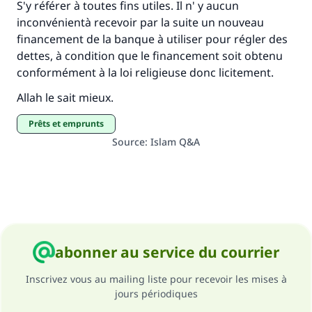
S'y référer à toutes fins utiles. Il n' y aucun
Le Messager d'Allah (Paix sur lui) a dit:
inconvénientà recevoir par la suite un nouveau
"Celui qui indique une bonne action obtient la
financement de la banque à utiliser pour régler des
même récompense que celui qui le fait."
dettes, à condition que le financement soit obtenu
conformément à la loi religieuse donc licitement.
(MOUSLIM 1893)
Allah le sait mieux.
prêts et emprunts
Soutenez IslamQA
Source
:
Islam Q&A
abonner au service du courrier
Inscrivez vous au mailing liste pour recevoir les mises à
jours périodiques