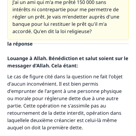
J'ai un ami qui m'a me prêté 150 000 sans
intérêts ni contrepartie pour me permettre de
régler un prêt. Je vais m'endetter auprès d'une
banque pour lui restituer le prêt qu'il m'a
accordé. Qu'en dit la loi religieuse?
la réponse
Louange à Allah. Bénédiction et salut soient sur le
messager d'Allah. Cela étant:
Le cas de figure cité dans la question ne fait l'objet
d'aucun inconvénient. Il est bien permis
d'emprunter de l'argent à une personne physique
ou morale pour réglerune dette due à une autre
Faites une différence dans la vie de
partie. Cette opération ne s'assimile pas au
millions de personnes grâce à votre
retournement de la dette interdit, opération dans
laquellele deuxième créancier est celui-là même
contribution
auquel on doit la première dette.
Aidez nous à apporter des réponses.