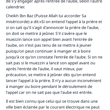
de s'y engager après l'entrée de l'aube, selon l'autre
calendrier.
Cheikh Ibn Baz (Puisse Allah lui accorder Sa
Faites une différence dans la vie de
miséricorde) a dit:«Si on entend l'appel à la prière et
millions de personnes grâce à votre
si on sait qu'il s'agit d'annoncer la prière de l'aube,
on doit se mettre à jeûner. S'il s'avère que le
contribution
muezzin lance son appel bien avant l'entrée de
l'aube, on n'est pas tenu de se mettre à jeuner
Aidez nous à apporter des réponses.
puisqu'on peut continuer à manger et à boire
Le Messager d'Allah (Paix sur lui) a dit:
jusqu'à ce qu'on constate l'entrée de l'aube. Si on ne
"Celui qui indique une bonne action obtient la
sait pas si le muezzin a lancé son appel avant ou
même récompense que celui qui le fait."
après l'entrée de l'aube, il vaut mieux, par
(MOUSLIM 1893)
précaution, se mettre à jeûner dès qu'on entend
lancer l'appel à la prière. Il n'y a aucun inconvénient
à manger ou boire pendant le déroulement de
Soutenez IslamQA
l'appel car on ne sait pas que l'aube est entrée.
Il est bien connu que celui qui se trouve dans une
ville bien éclairée par le courant électrique ne peut