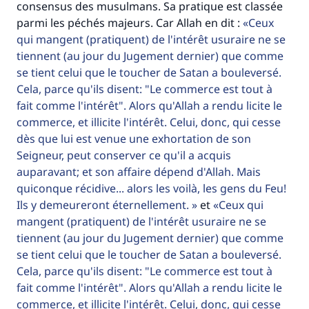
consensus des musulmans. Sa pratique est classée
parmi les péchés majeurs. Car Allah en dit :
Ceux
qui mangent (pratiquent) de l'intérêt usuraire ne se
tiennent (au jour du Jugement dernier) que comme
se tient celui que le toucher de Satan a bouleversé.
Cela, parce qu'ils disent: "Le commerce est tout à
fait comme l'intérêt". Alors qu'Allah a rendu licite le
commerce, et illicite l'intérêt. Celui, donc, qui cesse
dès que lui est venue une exhortation de son
Seigneur, peut conserver ce qu'il a acquis
auparavant; et son affaire dépend d'Allah. Mais
Faites une différence dans la vie de
quiconque récidive... alors les voilà, les gens du Feu!
millions de personnes grâce à votre
Ils y demeureront éternellement.
et
Ceux qui
mangent (pratiquent) de l'intérêt usuraire ne se
contribution
tiennent (au jour du Jugement dernier) que comme
Aidez nous à apporter des réponses.
se tient celui que le toucher de Satan a bouleversé.
Cela, parce qu'ils disent: "Le commerce est tout à
Le Messager d'Allah (Paix sur lui) a dit:
fait comme l'intérêt". Alors qu'Allah a rendu licite le
"Celui qui indique une bonne action obtient la
commerce, et illicite l'intérêt. Celui, donc, qui cesse
même récompense que celui qui le fait."