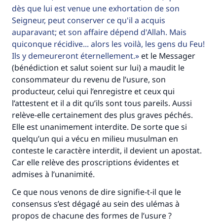
dès que lui est venue une exhortation de son
(MOUSLIM 1893)
Seigneur, peut conserver ce qu'il a acquis
auparavant; et son affaire dépend d'Allah. Mais
quiconque récidive... alors les voilà, les gens du Feu!
Soutenez IslamQA
Ils y demeureront éternellement.
et le Messager
(bénédiction et salut soient sur lui) a maudit le
consommateur du revenu de l’usure, son
producteur, celui qui l’enregistre et ceux qui
l’attestent et il a dit qu’ils sont tous pareils. Aussi
relève-elle certainement des plus graves péchés.
Elle est unanimement interdite. De sorte que si
quelqu’un qui a vécu en milieu musulman en
conteste le caractère interdit, il devient un apostat.
Car elle relève des proscriptions évidentes et
admises à l’unanimité.
Ce que nous venons de dire signifie-t-il que le
consensus s’est dégagé au sein des ulémas à
propos de chacune des formes de l’usure ?