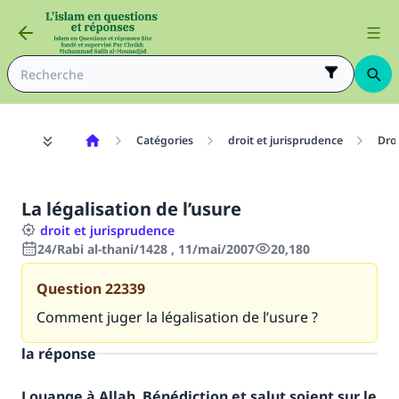
Catégories
droit et jurisprudence
Dro
La légalisation de l’usure
droit et jurisprudence
24/Rabi al-thani/1428 , 11/mai/2007
20,180
Question
22339
Comment juger la légalisation de l’usure ?
la réponse
Louange à Allah. Bénédiction et salut soient sur le