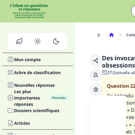
Caté
Des invocat
Mon compte
obsessions
Arbre de classification
27/Jumada al
Nouvelles réponses
Question
2
Les plus
J’ai entend
importantes
Nouveau
(Bénédiction 
réponses
lui a dit : «
Dossiers scientifiques
miséricorde 
Articles
trois fois. 
pardonnés ? 