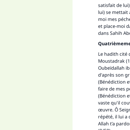
satisfait de lu
lui) se mettait
moi mes péchés
et place-moi d
dans
Sahih
Ab
Quatrièmem
Le hadith cité
Moustadrak
(1
Oubeïdallah i
d'après son gr
(Bénédiction et
faire de mes pé
(Bénédiction et 
vaste qu'il co
œuvre. Ô Seigne
répété, il lui a
Allah t’a pard