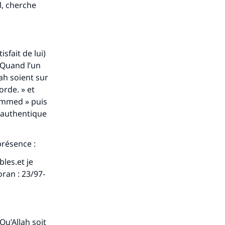
al, cherche
sfait de lui)
« Quand l’un
lah soient sur
orde. » et
hammed » puis
é authentique
présence :
bles.et je
ran : 23/97-
u’Allah soit