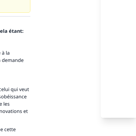
ela étant:
 à la
 la demande
celui qui veut
ésobéissance
e les
nnovations et
e cette