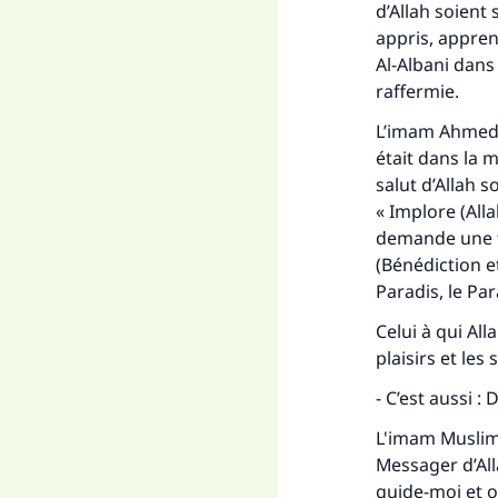
d’Allah soient s
appris, appren
Al-Albani dan
raffermie.
L’imam Ahmed (
était dans la 
salut d’Allah s
« Implore (Allah
demande une f
(Bénédiction e
Paradis, le Par
Celui à qui All
plaisirs et les
- C’est aussi :
L'imam Muslim (
Messager d’Allah
guide-moi et o