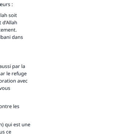
ense
œurs :
lah soit
 d’Allah
êtement.
Albani dans
aussi par la
ar le refuge
loration avec
 vous
ontre les
m
) qui est une
us ce