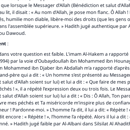
i) que lorsque le Messager d’Allah (Bénédiction et salut d’All
 au lit, il disait : « Au nom d’Allah, je pose mon flanc. Ô Allah
, humilie mon diable, libère-moi des droits (que les gens o
ans l'assemblée supérieure. » Hadith jugé authentique par A
ou Dawoud
.
ent
:
 dans votre question est faible. L'imam Al-Hakem a rapport
994) par la voie d’Oubaydoullah ibn Mohammed ibn Hounayn
bn Mohammed ibn Djaber ibn Abdallah m’a rapporté d’après
and-père qui a dit : « Un homme s’est présenté au Messager
 salut d’Allah soient sur lui) et lui a dit : « Que faire de mes
chés ! », il a répété l’expression deux ou trois fois. Le Mess
salut d’Allah soient sur lui) lui a dit
:
« Dis : Ô Allah, Ton pa
uvre mes péchés et Ta miséricorde m’inspire plus de confi
ur ! Pardonne-moi. » L’homme l’a dit, il lui a dit: « Répète ! 
 dit encore : « Répète ! », l’homme l’a répété. Alors il lui a dit :
onné. » Hadith jugé faible par Al-Albani dans
Silsilat Al Ahadi