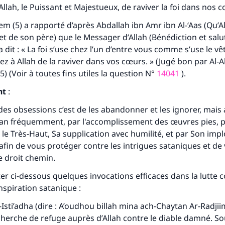
lui qui indique une bonne action obtient la même récomp
llah, le Puissant et Majestueux, de raviver la foi dans nos c
que celui qui le fait."
m (5) a rapporté d’après Abdallah ibn Amr ibn Al-‘Aas (Qu’Al
(MOUSLIM 1893)
i et de son père) que le Messager d’Allah (Bénédiction et salut
 a dit : « La foi s’use chez l’un d’entre vous comme s’use le v
z à Allah de la raviver dans vos cœurs. » (Jugé bon par Al-
Soutenez IslamQA
5) (Voir à toutes fins utiles la question N°
14041
).
nt
:
des obsessions c’est de les abandonner et les ignorer, mais 
ran fréquemment, par l'accomplissement des œuvres pies, p
, le Très-Haut, Sa supplication avec humilité, et par Son imp
afin de vous protéger contre les intrigues sataniques et de
e droit chemin.
ter ci-dessous quelques invocations efficaces dans la lutte c
nspiration satanique :
Isti’adha (dire :
A’oudhou billah mina ach-Chaytan
Ar-Radjii
herche de refuge auprès d’Allah contre le diable damné. So