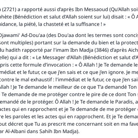
(2721) a rapporté aussi d’après Ibn Messaoud (Qu’Allah soit
hète (Bénédiction et salut d’Allah soient sur lui) disait : « Ô A
ance, la piété, la chasteté et la suffisance ! »
Djawami'
Ad-Dou'aa
(des Dou'aa dont les termes sont concis
 sont multiples) portant sur la demande du bien et la protect
r du hadith rapporté par l'imam Ibn Madja (3846) d’après Aich
’elle) qui a dit : « Le Messager d’Allah (Bénédiction et salut d’
appris cette formule d’invocation : « Ô Allah ! Je Te demande l
mmédiat et le futur, ce que j’en sais et ce que j’en ignore. Je m
ontre le mal exhaustif : l'immédiat et le futur, ce que j’en sa
 Allah ! Je Te demande le meilleur de ce que T’a demandé Ton 
tes une différence dans la vie de million
e Te demande de me protéger contre le pire de ce dont Ton 
emandé de le protéger. Ô Allah ! Je Te demande le Paradis, a
personnes grâce à votre contribution
 actes qui en rapprochent et je Te demande de me protéger c
re les paroles et les actes qui en rapprochent. Et je Te dema
Aidez nous à apporter des réponses.
out décret que Tu as prescrit me concernant soit en ma fave
ar Al-Albani dans
Sahih
Ibn Madja).
Le Messager d'Allah (Paix sur lui) a dit: