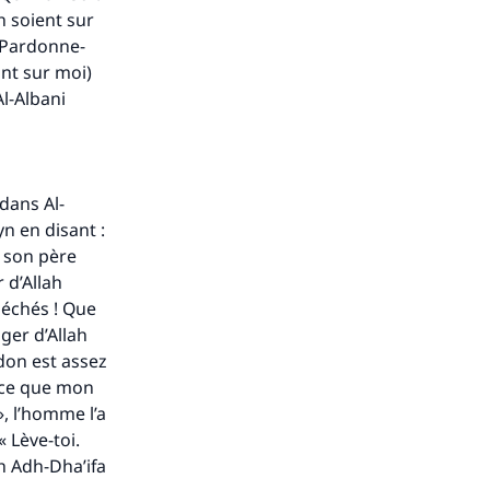
ah soient sur
 ! Pardonne-
nt sur moi)
l-Albani
é dans
Al-
 en disant :
 son père
 d’Allah
 péchés ! Que
ager d’Allah
rdon est assez
ance que mon
», l’homme l’a
 « Lève-toi.
th Adh-Dha’ifa