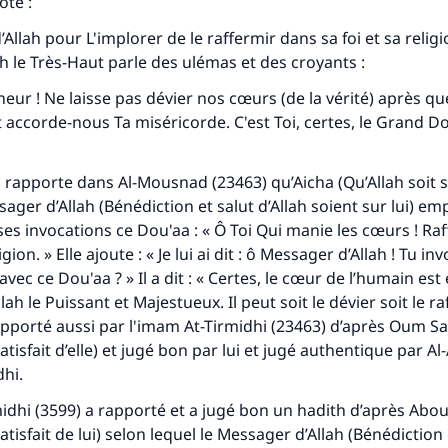
ote :
d’Allah pour L'implorer de le raffermir dans sa foi et sa relig
ah le Très-Haut parle des ulémas et des croyants :
neur ! Ne laisse pas dévier nos cœurs (de la vérité) après q
et accorde-nous Ta miséricorde. C'est Toi, certes, le Grand Do
 rapporte dans
Al-Mousnad
(23463) qu’Aicha (Qu’Allah soit sa
ssager d’Allah (Bénédiction et salut d’Allah soient sur lui) em
es invocations ce Dou'aa : « Ô Toi Qui manie les cœurs ! R
ion. » Elle ajoute : « Je lui ai dit : ô Messager d’Allah ! Tu in
ec ce Dou'aa ? » Il a dit : « Certes, le cœur de l’humain est
lah le Puissant et Majestueux. Il peut soit le dévier soit le ra
apporté aussi par l'imam At-Tirmidhi (23463) d’après Oum S
satisfait d’elle) et jugé bon par lui et jugé authentique par A
dhi
.
idhi (3599) a rapporté et a jugé bon un hadith d’après Abo
satisfait de lui) selon lequel le Messager d’Allah (Bénédiction 