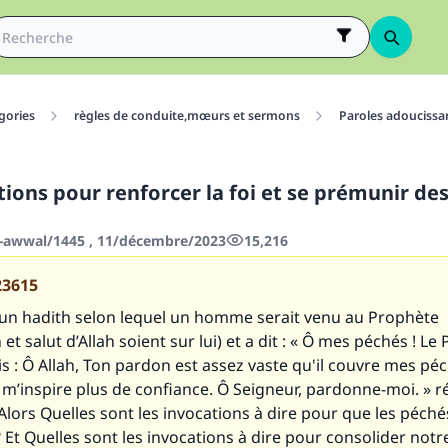
gories
règles de conduite,mœurs et sermons
Paroles adoucissa
ions pour renforcer la foi et se prémunir de
-awwal/1445 , 11/décembre/2023
15,216
23615
u un hadith selon lequel un homme serait venu au Prophète
et salut d’Allah soient sur lui) et a dit : « Ô mes péchés ! Le
 Dis : Ô Allah, Ton pardon est assez vaste qu'il couvre mes pé
m’inspire plus de confiance. Ô Seigneur, pardonne-moi. » r
» Alors Quelles sont les invocations à dire pour que les péché
Et Quelles sont les invocations à dire pour consolider notre