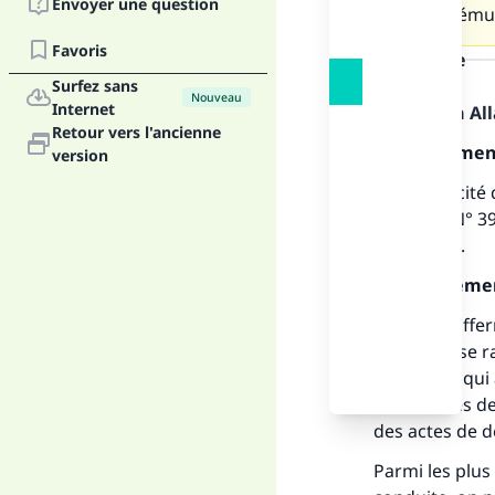
Envoyer une question
nous prémun
Favoris
la réponse
Surfez sans
Nouveau
Internet
Louange à Alla
Retour vers l'ancienne
Premièreme
version
On a déjà cité
question N° 39
de pardon.
Deuxièmeme
La foi se raffe
voir sa foi se
à Allah. Ce qui
assemblées des
des actes de 
Parmi les plus