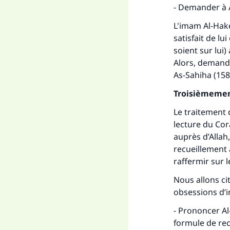
"Ce
- Demander à A
L'imam Al-Hake
satisfait de lu
soient sur lui)
Alors, demande
As-Sahiha
(158
Troisièmeme
Le traitement 
lecture du Co
auprès d’Allah
recueillement 
raffermir sur l
Nous allons ci
obsessions d’i
- Prononcer Al-
formule de rec