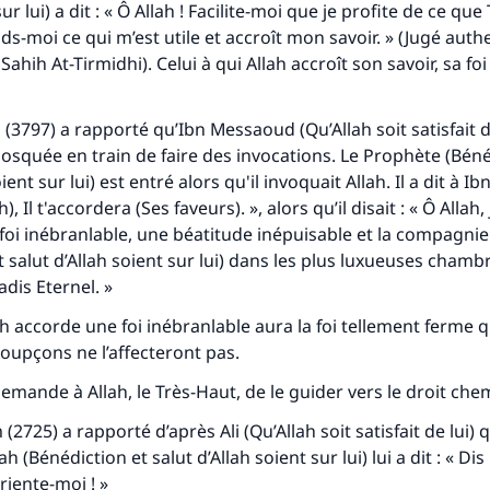
ur lui) a dit : « Ô Allah ! Facilite-moi que je profite de ce que
ds-moi ce qui m’est utile et accroît mon savoir. » (Jugé aut
s
Sahih
At-Tirmidhi). Celui à qui Allah accroît son savoir, sa fo
3797) a rapporté qu’Ibn Messaoud (Qu’Allah soit satisfait d
mosquée en train de faire des invocations. Le Prophète (Béné
oient sur lui) est entré alors qu'il invoquait Allah. Il a dit à 
), Il t'accordera (Ses faveurs). », alors qu’il disait : « Ô Allah, 
oi inébranlable, une béatitude inépuisable et la compagni
t salut d’Allah soient sur lui) dans les plus luxueuses chamb
adis Eternel. »
ah accorde une foi inébranlable aura la foi tellement ferme q
 soupçons ne l’affecteront pas.
 Demande à Allah, le Très-Haut, de le guider vers le droit che
2725) a rapporté d’après Ali (Qu’Allah soit satisfait de lui) 
 (Bénédiction et salut d’Allah soient sur lui) lui a dit : « Dis 
riente-moi ! »