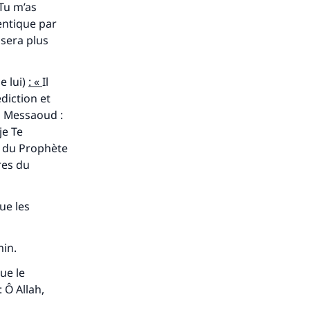
 Tu m’as
hentique par
i sera plus
e lui)
:
«
Il
diction et
Ibn Messaoud :
je Te
e du Prophète
res du
ue les
min.
que le
: Ô Allah,