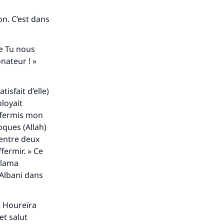
ion. C’est dans
ue Tu nous
nateur ! »
tisfait d’elle)
ployait
affermis mon
voques (Allah)
 entre deux
ffermir. » Ce
alama
l-Albani dans
u Houreïra
et salut