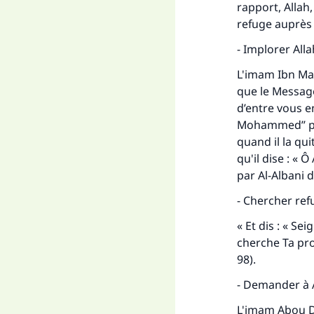
rapport, Allah, 
refuge auprès d
- Implorer Alla
L'imam Ibn Mad
que le Messager
d’entre vous e
Mohammed’’ pui
quand il la qui
qu'il dise : « 
par Al-Albani 
- Chercher refu
« Et dis : « Se
cherche Ta pro
98).
- Demander à Al
L'imam Abou Da