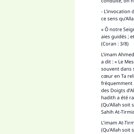
conduite, on n
- L’invocation 
ce sens qu’All
« Ô notre Seig
aies guidés ; 
(Coran : 3/8)
L’imam Ahmed
a dit : « Le Me
souvent dans s
cœur en Ta relig
fréquemment av
des Doigts d’Al
hadith a été r
(Qu’Allah soit 
Sahih
At-Tirmi
L'imam At-Tirm
(Qu’Allah soit 