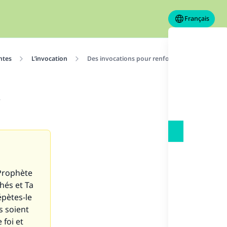
Français
ntes
L’invocation
Des invocations pour renforcer la foi et se pr
s
 Prophète
chés et Ta
épètes-le
s soient
 foi et