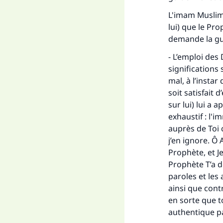
L'imam Muslim 
lui) que le Prop
demande la guid
- L’emploi des
significations
mal, à l’insta
soit satisfait d
sur lui) lui a 
exhaustif : l'i
auprès de Toi c
j’en ignore. Ô
Fai
Prophète, et J
Prophète T’a d
paroles et les
ainsi que cont
en sorte que t
authentique p