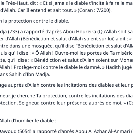
le Très-Haut, dit : « Et si jamais le diable t'incite à faire le m
'Allah. Car Il entend et sait tout. » (Coran : 7/200).
h la protection contre le diable.
ja (733) a rapporté d’après Abou Houreïra (Qu’Allah soit sati
 d’Allah (Bénédiction et salut d’Allah soient sur lui) a dit : 
ntre dans une mosquée, qu’il dise ‘‘Bénédiction et salut d’Al
s qu'il dise : « Ô Allah ! Ouvre-moi les portes de Ta miséric
tte, qu’il dise : « Bénédiction et salut d’Allah soient sur Mo
Ô Allah ! Protège-moi contre le diable le damné. » Hadith jug
dans
Sahih
d’Ibn Madja.
ge auprès d’Allah contre les incitations des diables et leur 
igneur, je cherche Ta protection, contre les incitations des dia
tection, Seigneur, contre leur présence auprès de moi. » (Co
lah d’humilier le diable :
woud (5054) a rapporté d’après Abou Al Azhar Al-Anmari (Q