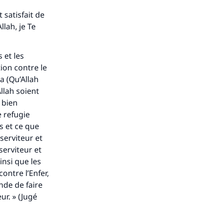
 satisfait de
llah, je Te
 et les
ion contre le
a (Qu’Allah
Allah soient
e bien
e refugie
is et ce que
serviteur et
s de
serviteur et
insi que les
ontre l’Enfer,
nde de faire
ur. » (Jugé