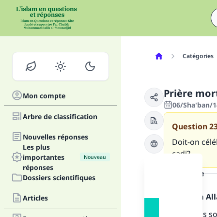
Catégories
Prière mor
Mon compte
06/Sha'ban/1
Arbre de classification
Question
2
Nouvelles réponses
Doit-on cél
Les plus
cadi?
importantes
Nouveau
réponses
la réponse
Dossiers scientifiques
Louange à Alla
Articles
Fai
Nous avons s