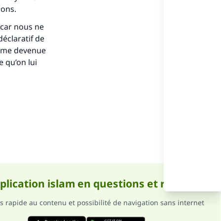
nons.
éclaratif de
femme devenue
 qu’on lui
ense
pplication islam en questions et réponses
s rapide au contenu et possibilité de navigation sans internet