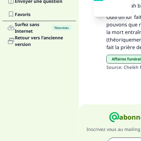
Envoyer une question
(Puisse Allah
Favoris
Ouiة on lui fait la prière des morts, si son décès est déclaré par jugement car nous ne
pouvons que n
Surfez sans
Nouveau
Internet
la mort entraî
Retour vers l'ancienne
(théoriquement
"Ce
version
fait la prière 
Affaires funér
Source
:
Cheikh
abonne
Inscrivez vous au mailing 