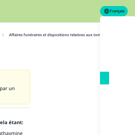
Français
Affaires funéraires et dispositions relatives aux tombes
Prière m
 par un
ela étant:
s de
uthaymine