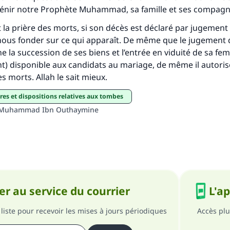
 bénir notre Prophète Muhammad, sa famille et ses compag
personnes grâce à votre contribution
Aidez nous à apporter des réponses.
ous fonder sur ce qui apparaît. De même que le jugement d
ne la succession de ses biens et l’entrée en viduité de sa 
Le Messager d'Allah (Paix sur lui) a dit:
) disponible aux candidats au mariage, de même il autorise
lui qui indique une bonne action obtient la même récomp
des morts. Allah le sait mieux.
que celui qui le fait."
aires et dispositions relatives aux tombes
(MOUSLIM 1893)
 Muhammad Ibn Outhaymine
Soutenez IslamQA
r au service du courrier
L'a
liste pour recevoir les mises à jours périodiques
Accès plu