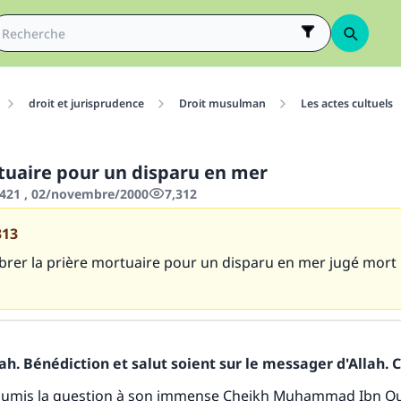
droit et jurisprudence
Droit musulman
Les actes cultuels
tuaire pour un disparu en mer
421 , 02/novembre/2000
7,312
313
ébrer la prière mortuaire pour un disparu en mer jugé mort
h. Bénédiction et salut soient sur le messager d'Allah. C
tes une différence dans la vie de million
oumis la question à son immense Cheikh Muhammad Ibn O