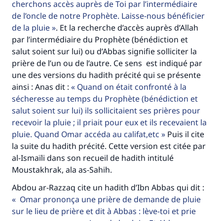
cherchons accès auprès de Toi par l’intermédiaire
millions de personnes grâce à votre
de l’oncle de notre Prophète. Laisse-nous bénéficier
de la pluie
. Et la recherche d’accès auprès d’Allah
contribution
par l’intermédiaire du Prophète (bénédiction et
salut soient sur lui) ou d’Abbas signifie solliciter la
Aidez nous à apporter des réponses.
prière de l’un ou de l’autre. Ce sens est indiqué par
Le Messager d'Allah (Paix sur lui) a dit:
une des versions du hadith précité qui se présente
"Celui qui indique une bonne action obtient la
ainsi : Anas dit :
Quand on était confronté à la
même récompense que celui qui le fait."
sécheresse au temps du Prophète (bénédiction et
salut soient sur lui) ils sollicitaient ses prières pour
(MOUSLIM 1893)
recevoir la pluie ; il priait pour eux et ils recevaient la
pluie. Quand Omar accéda au califat,etc
Puis il cite
la suite du hadith précité. Cette version est citée par
Soutenez IslamQA
al-Ismaïli dans son recueil de hadith intitulé
Moustakhrak, ala as-Sahih.
Abdou ar-Razzaq cite un hadith d’Ibn Abbas qui dit :
Omar prononça une prière de demande de pluie
sur le lieu de prière et dit à Abbas : lève-toi et prie