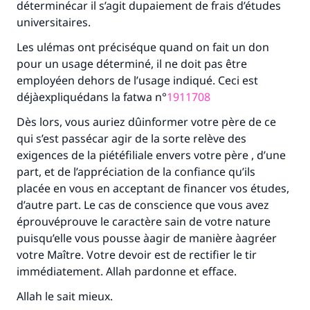
déterminécar il s’agit dupaiement de frais d’études
Faites une différence dans la vie de
universitaires.
millions de personnes grâce à votre
Les ulémas ont préciséque quand on fait un don
pour un usage déterminé, il ne doit pas être
contribution
employéen dehors de l’usage indiqué. Ceci est
déjàexpliquédans la fatwa n°
1911708
Aidez nous à apporter des réponses.
Le Messager d'Allah (Paix sur lui) a dit:
Dès lors, vous auriez dûinformer votre père de ce
"Celui qui indique une bonne action obtient la
qui s’est passécar agir de la sorte relève des
même récompense que celui qui le fait."
exigences de la piétéfiliale envers votre père , d’une
part, et de l’appréciation de la confiance qu’ils
(MOUSLIM 1893)
placée en vous en acceptant de financer vos études,
d’autre part. Le cas de conscience que vous avez
éprouvéprouve le caractère sain de votre nature
Soutenez IslamQA
puisqu’elle vous pousse àagir de manière àagréer
votre Maître. Votre devoir est de rectifier le tir
immédiatement. Allah pardonne et efface.
Allah le sait mieux.