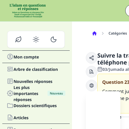
Catégories
Suivre la 
Mon compte
téléphone 
Arbre de classification
03/Jumada al
Nouvelles réponses
Question
2
Les plus
Comment jug
importantes
Nouveau
téléphone p
réponses
cours ?
Dossiers scientifiques
la réponse
Articles
Fai