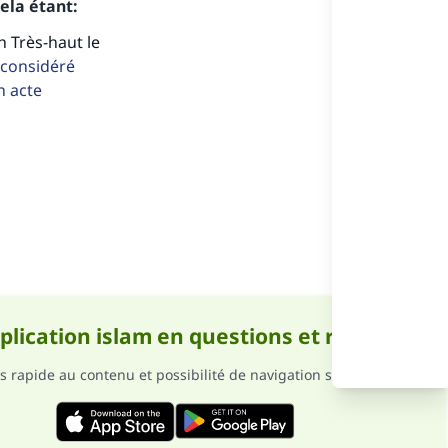
ela étant:
h Très-haut le
s considéré
n acte
ense
pplication islam en questions et réponses
s rapide au contenu et possibilité de navigation sans internet