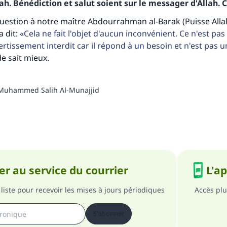
h. Bénédiction et salut soient sur le messager d'Allah. C
personnes grâce à votre contribution
 question à notre maître Abdourrahman al-Barak (Puisse Alla
a dit:
Cela ne fait l'objet d'aucun inconvénient. Ce n'est pa
Aidez nous à apporter des réponses.
tissement interdit car il répond à un besoin et n'est pas u
Le Messager d'Allah (Paix sur lui) a dit:
le sait mieux.
lui qui indique une bonne action obtient la même récomp
que celui qui le fait."
Muhammed Salih Al-Munajjid
(MOUSLIM 1893)
Soutenez IslamQA
r au service du courrier
L'a
liste pour recevoir les mises à jours périodiques
Accès plu
S'abonner