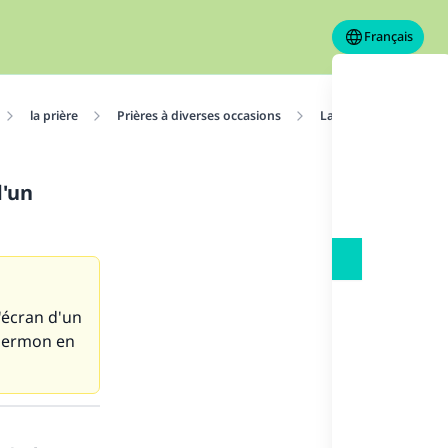
Français
la prière
Prières à diverses occasions
La prière
Suivre
d'un
'écran d'un
 sermon en
s de