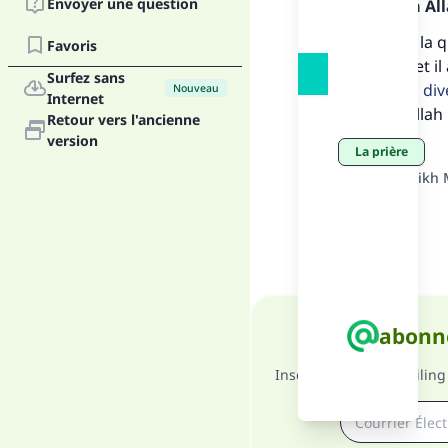
Envoyer une question
Louange à Alla
J'ai exposé la
Favoris
protéger) et il 
Surfez sans
comme un diver
Nouveau
Internet
gratuit.
Allah 
Retour vers l'ancienne
"Ce
version
La prière
Source
:
Sheikh 
abonne
Inscrivez vous au mailing 