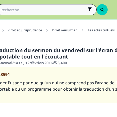
droit et jurisprudence
Droit musulman
Les actes cultuels
traduction du sermon du vendredi sur l'écran 
potable tout en l'écoutant
-awwal/1437 , 12/février/2016
3,400
33591
er l'usage par quelqu'un qui ne comprend pas l'arabe de l
ortable ou un programme pour obtenir la traduction d'un
tes une différence dans la vie de million