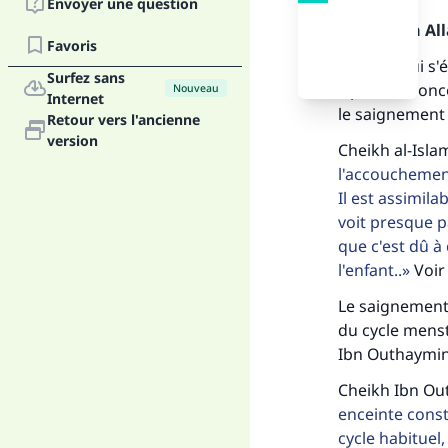
Envoyer une question
Louange à Alla
Favoris
Le sang qui s
Surfez sans
il peut annonc
Nouveau
Internet
le saignement 
Retour vers l'ancienne
version
Cheikh al-Islam 
l'accouchement
Il est assimil
voit presque p
que c'est dû à 
l'enfant..
Voir
Fai
Le saignement 
du cycle menst
Ibn Outhaymin
Cheikh Ibn Out
enceinte cons
"Ce
cycle habituel,