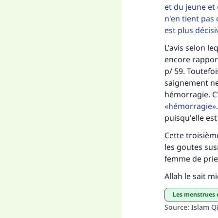
et du jeune et
n'en tient pas
est plus décisi
L'avis selon le
encore rapport
p/ 59. Toutefoi
saignement ne 
hémorragie. C'
hémorragie
puisqu'elle es
Cette troisièm
les goutes su
femme de prier
Allah le sait m
Les menstrues 
Source
:
Islam 