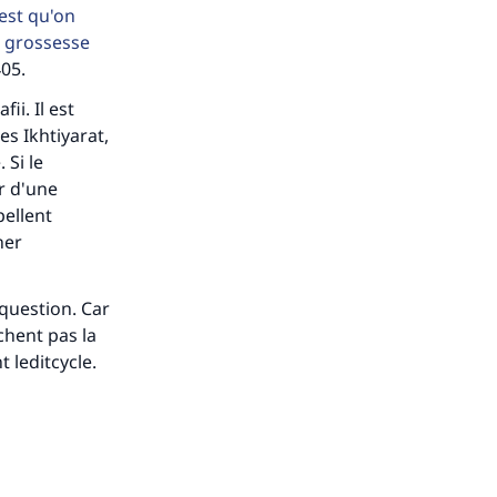
 est qu'on
a grossesse
405.
ii. Il est
s Ikhtiyarat,
 Si le
r d'une
pellent
ner
question. Car
chent pas la
 leditcycle.