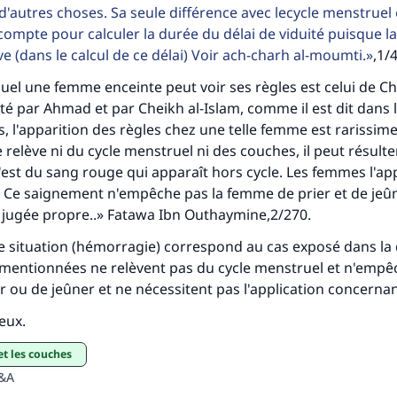
que celui qui le fait."
 d'autres choses. Sa seule différence avec lecycle menstruel
 compte pour calculer la durée du délai de viduité puisque l
(MOUSLIM 1893)
ve (dans le calcul de ce délai) Voir ach-charh al-moumti.
,1/
quel une femme enceinte peut voir ses règles est celui de Chaf
Soutenez IslamQA
é par Ahmad et par Cheikh al-Islam, comme il est dit dans le
s, l'apparition des règles chez une telle femme est rarissime.
relève ni du cycle menstruel ni des couches, il peut résulte
est du sang rouge qui apparaît hors cycle. Les femmes l'ap
. Ce saignement n'empêche pas la femme de prier et de jeû
t jugée propre..» Fatawa Ibn Outhaymine,2/270.
e situation (hémorragie) correspond au cas exposé dans la 
smentionnées ne relèvent pas du cycle menstruel et n'empê
 ou de jeûner et ne nécessitent pas l'application concernant
ieux.
et les couches
Q&A