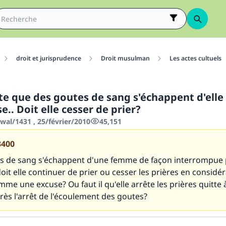
droit et jurisprudence
Droit musulman
Les actes cultuels
ate que des goutes de sang s'échappent d'ell
e.. Doit elle cesser de prier?
wal/1431 , 25/février/2010
45,151
3400
es de sang s'échappent d'une femme de façon interrompue
oit elle continuer de prier ou cesser les prières en considér
mme une excuse? Ou faut il qu'elle arrête les prières quitte à
rès l'arrêt de l'écoulement des goutes?