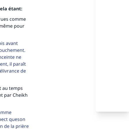
ela étant:
trues comme
i même pour
is avant
ccouchement.
nceinte ne
nt, il paraît
délivrance de
s de
ît au temps
et par Cheikh
femme
pect queson
ense
n de la prière