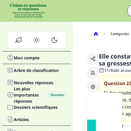
Catégories
Elle const
Mon compte
sa grossess
Arbre de classification
11/Rabi al-aw
Nouvelles réponses
Question
2
Les plus
Si des gout
importantes
Nouveau
grossesse, d
réponses
situation co
Dossiers scientifiques
rattraper ap
Articles
la réponse