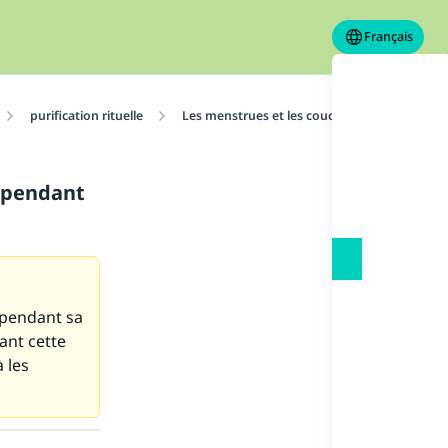
Français
purification rituelle
Les menstrues et les couches
Elle cons
e pendant
 pendant sa
ant cette
 les