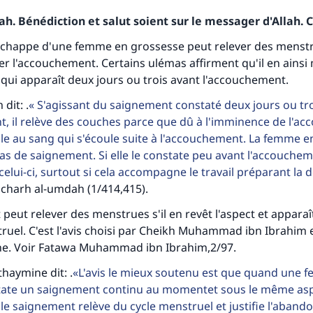
h. Bénédiction et salut soient sur le messager d'Allah. C
'échappe d'une femme en grossesse peut relever des mens
er l'accouchement. Certains ulémas affirment qu'il en ains
qui apparaît deux jours ou trois avant l'accouchement.
dit: .
S'agissant du saignement constaté deux jours ou tro
, il relève des couches parce que dû à l'imminence de l'a
able au sang qui s'écoule suite à l'accouchement. La femme e
as de saignement. Si elle le constate peu avant l'accoucheme
celui-ci, surtout si cela accompagne le travail préparant la 
 charh al-umdah (1/414,415).
tes une différence dans la vie de million
peut relever des menstrues s'il en revêt l'aspect et appara
personnes grâce à votre contribution
ruel. C'est l'avis choisi par Cheikh Muhammad ibn Ibrahim 
e. Voir Fatawa Muhammad ibn Ibrahim,2/97.
Aidez nous à apporter des réponses.
haymine dit: .
L'avis le mieux soutenu est que quand une 
tate un saignement continu au momentet sous le même as
Le Messager d'Allah (Paix sur lui) a dit:
lui qui indique une bonne action obtient la même récomp
 le saignement relève du cycle menstruel et justifie l'abando