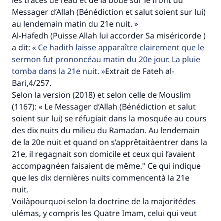
les traces de l’eau et de la boue sur le front du
Aidez nous à apporter des réponses.
Messager d’Allah (Bénédiction et salut soient sur lui)
Le Messager d'Allah (Paix sur lui) a dit:
au lendemain matin du 21e nuit. »
"Celui qui indique une bonne action obtient la
Al-Hafedh (Puisse Allah lui accorder Sa miséricorde )
même récompense que celui qui le fait."
a dit:
Ce hadith laisse apparaître clairement que le
(MOUSLIM 1893)
sermon fut prononcéau matin du 20e jour. La pluie
tomba dans la 21e nuit.
Extrait de Fateh al-
Bari,4/257.
Selon la version (2018) et selon celle de Mouslim
Soutenez IslamQA
(1167): « Le Messager d’Allah (Bénédiction et salut
soient sur lui) se réfugiait dans la mosquée au cours
des dix nuits du milieu du Ramadan. Au lendemain
de la 20e nuit et quand on s’apprêtaitàentrer dans la
21e, il regagnait son domicile et ceux qui l’avaient
accompagnéen faisaient de même." Ce qui indique
que les dix dernières nuits commencentà la 21e
nuit.
Voilàpourquoi selon la doctrine de la majoritédes
ulémas, y compris les Quatre Imam, celui qui veut