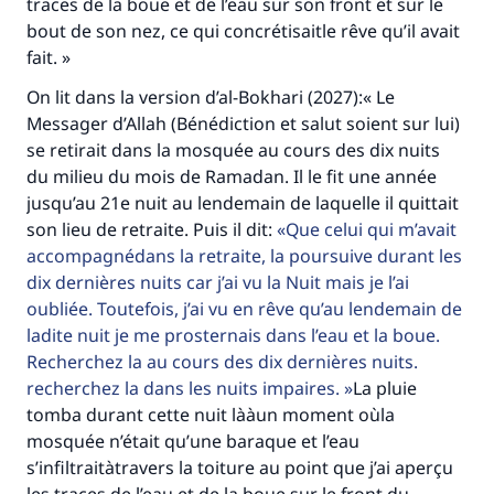
traces de la boue et de l’eau sur son front et sur le
bout de son nez, ce qui concrétisaitle rêve qu’il avait
fait. »
On lit dans la version d’al-Bokhari (2027):« Le
Messager d’Allah (Bénédiction et salut soient sur lui)
se retirait dans la mosquée au cours des dix nuits
du milieu du mois de Ramadan. Il le fit une année
jusqu’au 21e nuit au lendemain de laquelle il quittait
son lieu de retraite. Puis il dit:
Que celui qui m’avait
accompagnédans la retraite, la poursuive durant les
dix dernières nuits car j’ai vu la Nuit mais je l’ai
oubliée. Toutefois, j’ai vu en rêve qu’au lendemain de
ladite nuit je me prosternais dans l’eau et la boue.
Recherchez la au cours des dix dernières nuits.
Faites une différence dans la vie de
recherchez la dans les nuits impaires.
La pluie
millions de personnes grâce à votre
tomba durant cette nuit lààun moment oùla
mosquée n’était qu’une baraque et l’eau
contribution
s’infiltraitàtravers la toiture au point que j’ai aperçu