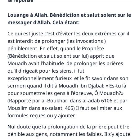
la réponse
Louange à Allah. Bénédiction et salut soient sur le
messager d'Allah. Cela étant:
Ce qui est juste c’est d’éviter les deux extrêmes car il
est interdit de prolonger (les invocations )
péniblement. En effet, quand le Prophète
(Bénédiction et salut soient sur lui) apprit que
Mouadh avait l’habitude de prolonger les prières
qu’il dirigeait pour les siens, il fut
exceptionnellement furieux et le fit savoir dans son
sermon quand il dit à Mouadh ibn Djabal: « Es-tu là
pour soumettre les gens à l’épreuve, Ô Mouadh?»
(Rapporté par al-Boukhari dans al-adab 6106 et par
Mouslim
dans as-salaat
, 465) Il faut se limiter aux
Faites une différence dans la vie de
formules reçues ou y ajouter.
millions de personnes grâce à votre
Nul doute que la prolongation de la prière peut être
pénible aux gens, notamment les faibles. Il s’y ajoute
contribution