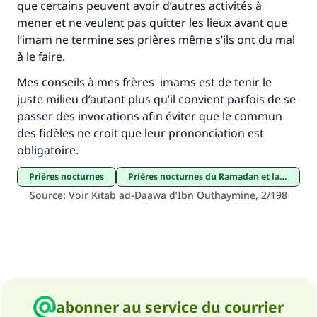
que certains peuvent avoir d’autres activités à
mener et ne veulent pas quitter les lieux avant que
Aidez nous à apporter des réponses.
l’imam ne termine ses prières même s’ils ont du mal
Le Messager d'Allah (Paix sur lui) a dit:
à le faire.
"Celui qui indique une bonne action obtient la
même récompense que celui qui le fait."
Mes conseils à mes frères imams est de tenir le
juste milieu d’autant plus qu’il convient parfois de se
(MOUSLIM 1893)
passer des invocations afin éviter que le commun
des fidèles ne croit que leur prononciation est
obligatoire.
Soutenez IslamQA
prières nocturnes
Prières nocturnes du Ramadan et la Nuit du Destin
Source
:
Voir Kitab ad-Daawa d’Ibn Outhaymine, 2/198
abonner au service du courrier