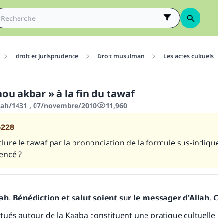
droit et jurisprudence
Droit musulman
Les actes cultuels
hou akbar » à la fin du tawaf
jjah/1431 , 07/novembre/2010
11,960
6228
clure le tawaf par la prononciation de la formule sus-indi
encé ?
h. Bénédiction et salut soient sur le messager d'Allah. C
ctués autour de la Kaaba constituent une pratique cultuelle 