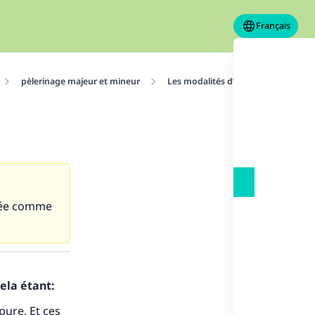
Français
pèlerinage majeur et mineur
Les modalités d’accomplissement d
quée comme
ela étant:
pure. Et ces