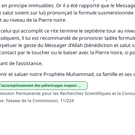
 en principe immuables. Or il a été rapporté que le Message
tes une différence dans la vie de million
t salut soient sur lui) prononçait la formule susmentionnée
personnes grâce à votre contribution
it au niveau de la Pierre noire.
celui qui accomplit ce rite termine le septième tour au nive
Aidez nous à apporter des réponses.
onséquent, il lui est recommandé de prononcer ladite form
Le Messager d'Allah (Paix sur lui) a dit:
pétuer le geste du Messager d’Allah (bénédiction et salut so
lui qui indique une bonne action obtient la même récomp
 contact par le toucher ou le baiser avec la Pierre noire, si po
que celui qui le fait."
rant de l’assistance.
(MOUSLIM 1893)
bénir et saluer notre Prophète Muhammad, sa famille et se
accomplissement des pèlerinages majeur et mineur
Soutenez IslamQA
ission Permanente pour les Recherches Scientifiques et la Consu
use. Fatawa de la Commission, 11/224