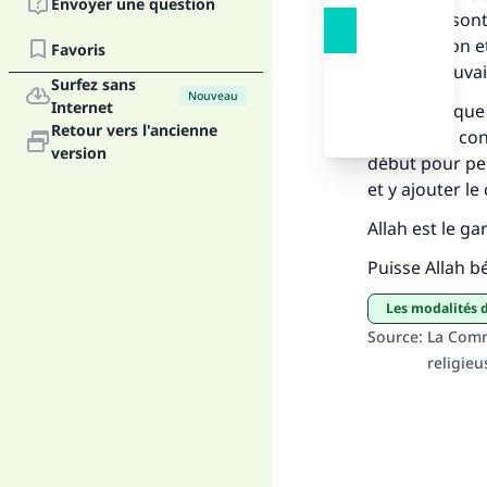
Envoyer une question
pratiques sont
Fai
(bénédiction e
Favoris
qu’il se trouva
Surfez sans
Nouveau
Internet
Nul doute que 
Retour vers l'ancienne
Pierre. Par c
version
début pour per
"Ce
et y ajouter le
Allah est le ga
Puisse Allah 
Les modalités d’
Source
:
La Comm
religie