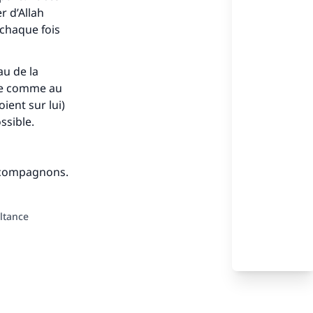
r d’Allah
s de
 chaque fois
au de la
ule comme au
ient sur lui)
ense
ssible.
s compagnons.
ltance