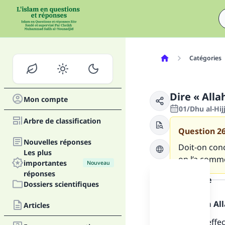
Catégories
Dire « Alla
Mon compte
01/Dhu al-Hi
Arbre de classification
Question
2
Nouvelles réponses
Doit-on con
Les plus
on l’a comm
importantes
Nouveau
réponses
la réponse
Dossiers scientifiques
Louange à Alla
Articles
Les tours effe