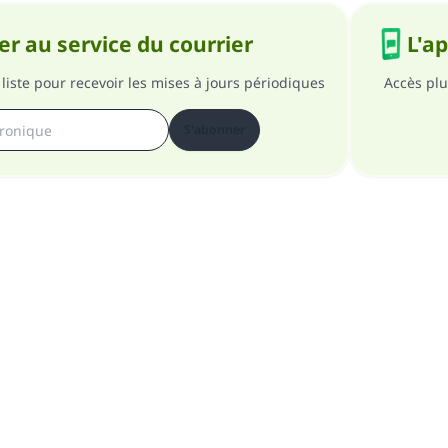
r au service du courrier
L'a
liste pour recevoir les mises à jours périodiques
Accès plu
S'abonner
pos du site
A propos du superviseur général
Politique de confident
Tous droits réservés au site Islam en QR 1997-2025 ©