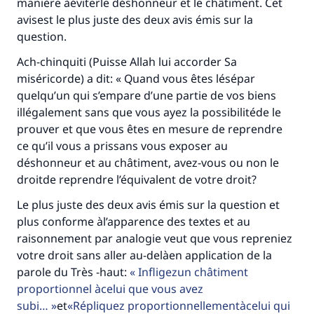
manière àéviterle déshonneur et le châtiment. Cet
avisest le plus juste des deux avis émis sur la
question.
Ach-chinquiti (Puisse Allah lui accorder Sa
miséricorde) a dit: « Quand vous êtes lésépar
quelqu’un qui s’empare d’une partie de vos biens
illégalement sans que vous ayez la possibilitéde le
prouver et que vous êtes en mesure de reprendre
ce qu’il vous a prissans vous exposer au
déshonneur et au châtiment, avez-vous ou non le
droitde reprendre l’équivalent de votre droit?
Le plus juste des deux avis émis sur la question et
plus conforme àl’apparence des textes et au
raisonnement par analogie veut que vous repreniez
Faites une différence dans la vie de
votre droit sans aller au-delàen application de la
millions de personnes grâce à votre
parole du Très -haut:
Infligezun châtiment
proportionnel àcelui que vous avez
contribution
subi…
et
Répliquez proportionnellementàcelui qui