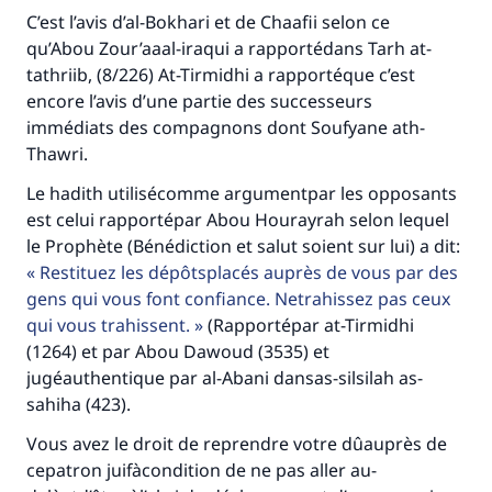
C’est l’avis d’al-Bokhari et de Chaafii selon ce
qu’Abou Zour’aaal-iraqui a rapportédans Tarh at-
tathriib, (8/226) At-Tirmidhi a rapportéque c’est
encore l’avis d’une partie des successeurs
immédiats des compagnons dont Soufyane ath-
Thawri.
Le hadith utilisécomme argumentpar les opposants
est celui rapportépar Abou Hourayrah selon lequel
le Prophète (Bénédiction et salut soient sur lui) a dit:
Restituez les dépôtsplacés auprès de vous par des
gens qui vous font confiance. Netrahissez pas ceux
qui vous trahissent.
(Rapportépar at-Tirmidhi
(1264) et par Abou Dawoud (3535) et
jugéauthentique par al-Abani dansas-silsilah as-
sahiha (423).
Vous avez le droit de reprendre votre dûauprès de
cepatron juifàcondition de ne pas aller au-