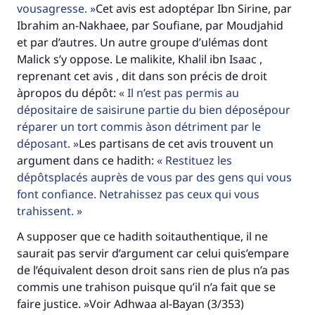
vousagresse.
Cet avis est adoptépar Ibn Sirine, par
Aidez nous à apporter des réponses.
Ibrahim an-Nakhaee, par Soufiane, par Moudjahid
Le Messager d'Allah (Paix sur lui) a dit:
et par d’autres. Un autre groupe d’ulémas dont
"Celui qui indique une bonne action obtient la
Malick s’y oppose. Le malikite, Khalil ibn Isaac ,
même récompense que celui qui le fait."
reprenant cet avis , dit dans son précis de droit
àpropos du dépôt:
Il n’est pas permis au
(MOUSLIM 1893)
dépositaire de saisirune partie du bien déposépour
réparer un tort commis àson détriment par le
déposant.
Les partisans de cet avis trouvent un
Soutenez IslamQA
argument dans ce hadith:
Restituez les
dépôtsplacés auprès de vous par des gens qui vous
font confiance. Netrahissez pas ceux qui vous
trahissent.
A supposer que ce hadith soitauthentique, il ne
saurait pas servir d’argument car celui quis’empare
de l’équivalent deson droit sans rien de plus n’a pas
commis une trahison puisque qu’il n’a fait que se
faire justice. »Voir Adhwaa al-Bayan (3/353)