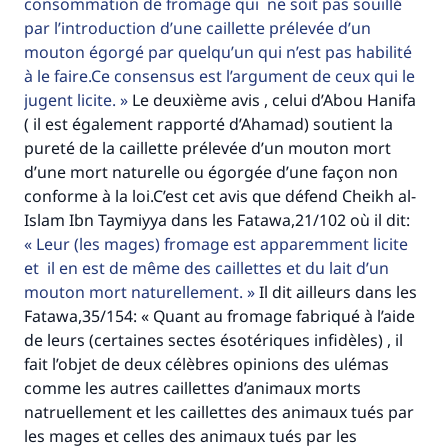
consommation de fromage qui ne soit pas souillé
même récompense que celui qui le fait."
par l’introduction d’une caillette prélevée d’un
(MOUSLIM 1893)
mouton égorgé par quelqu’un qui n’est pas habilité
à le faire.Ce consensus est l’argument de ceux qui le
jugent licite.
Le deuxième avis , celui d’Abou Hanifa
Soutenez IslamQA
( il est également rapporté d’Ahamad) soutient la
pureté de la caillette prélevée d’un mouton mort
d’une mort naturelle ou égorgée d’une façon non
conforme à la loi.C’est cet avis que défend Cheikh al-
Islam Ibn Taymiyya dans les Fatawa,21/102 où il dit:
Leur (les mages) fromage est apparemment licite
et il en est de même des caillettes et du lait d’un
mouton mort naturellement.
Il dit ailleurs dans les
Fatawa,35/154: « Quant au fromage fabriqué à l’aide
de leurs (certaines sectes ésotériques infidèles) , il
fait l’objet de deux célèbres opinions des ulémas
comme les autres caillettes d’animaux morts
natruellement et les caillettes des animaux tués par
les mages et celles des animaux tués par les