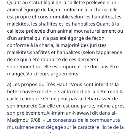
Quant au statut légal de la caillette prélevée d’un
animal égorgé de façon conforme à la charia, elle
est propre et consommable selon les hanafites, les
malékites, les shafiites et les hanbalites.Quant à la
caillette prélevée d’un animal mot naturellement ou
d’un animal qui n’a pas été égorgé de façon
conforme à la charia, la majorité des juristes
malékites,shafi’ites et hanbalites (selon l’apparence
de ce qui a été rapporté de ces derniers)
soutiennent qu ’elle est impure et ne doit pas être
mangée.Voici leurs arguements:
Faites une différence dans la vie de
a) Les propos du Très Haut : Vous sont interdits la
millions de personnes grâce à votre
bête trouvée morte. » Car la mort de la bête rend la
caillette impure.On ne peut pas la débarrasser de
contribution
son impureté.Car elle en est une partie, même après
son prélèvement.Al-imam an-Nawawi dit dans al-
Aidez nous à apporter des réponses.
Madjmou’,9/68:
Le consensus de la commuanuté
Le Messager d'Allah (Paix sur lui) a dit:
musulmane s’est dégagé sur le caractère licite de la
"Celui qui indique une bonne action obtient la