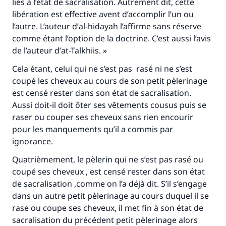
liés à l’état de sacralisation. Autrement dit, cette
libération est effective avent d’accomplir l’un ou
l’autre. L’auteur d’
al-hidayah
l’affirme sans réserve
comme étant l’option de la doctrine. C’est aussi l’avis
de l’auteur d’
at-Talkhiis
. »
Cela étant, celui qui ne s’est pas rasé ni ne s’est
coupé les cheveux au cours de son petit pèlerinage
est censé rester dans son état de sacralisation.
Aussi doit-il doit ôter ses vêtements cousus puis se
raser ou couper ses cheveux sans rien encourir
Faites une différence dans la vie de
pour les manquements qu’il a commis par
millions de personnes grâce à votre
ignorance.
contribution
Quatrièmement, le pèlerin qui ne s’est pas rasé ou
coupé ses cheveux , est censé rester dans son état
Aidez nous à apporter des réponses.
de sacralisation ,comme on l’a déjà dit. S’il s’engage
Le Messager d'Allah (Paix sur lui) a dit:
dans un autre petit pèlerinage au cours duquel il se
"Celui qui indique une bonne action obtient la
rase ou coupe ses cheveux, il met fin à son état de
même récompense que celui qui le fait."
sacralisation du précédent petit pèlerinage alors