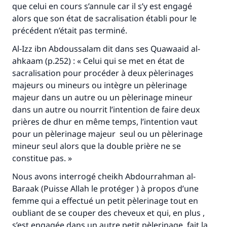
que celui en cours s’annule car il s’y est engagé
(MOUSLIM 1893)
alors que son état de sacralisation établi pour le
précédent n’était pas terminé.
Soutenez IslamQA
Al-Izz ibn Abdoussalam dit dans ses
Quawaaid al-
ahkaam
(p.252) : « Celui qui se met en état de
sacralisation pour procéder à deux pèlerinages
majeurs ou mineurs ou intègre un pèlerinage
majeur dans un autre ou un pèlerinage mineur
dans un autre ou nourrit l’intention de faire deux
prières de dhur en même temps, l’intention vaut
pour un pèlerinage majeur seul ou un pèlerinage
mineur seul alors que la double prière ne se
constitue pas. »
Nous avons interrogé cheikh Abdourrahman al-
Baraak (Puisse Allah le protéger ) à propos d’une
femme qui a effectué un petit pèlerinage tout en
oubliant de se couper des cheveux et qui, en plus ,
s’est engagée dans un autre petit pèlerinage, fait la