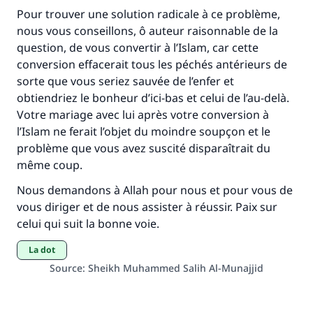
millions de personnes grâce à votre
Pour trouver une solution radicale à ce problème,
contribution
nous vous conseillons, ô auteur raisonnable de la
question, de vous convertir à l’Islam, car cette
Aidez nous à apporter des réponses.
conversion effacerait tous les péchés antérieurs de
sorte que vous seriez sauvée de l’enfer et
Le Messager d'Allah (Paix sur lui) a dit:
obtiendriez le bonheur d’ici-bas et celui de l’au-delà.
"Celui qui indique une bonne action obtient la
Votre mariage avec lui après votre conversion à
même récompense que celui qui le fait."
l’Islam ne ferait l’objet du moindre soupçon et le
(MOUSLIM 1893)
problème que vous avez suscité disparaîtrait du
même coup.
Nous demandons à Allah pour nous et pour vous de
Soutenez IslamQA
vous diriger et de nous assister à réussir. Paix sur
celui qui suit la bonne voie.
La dot
Source
:
Sheikh Muhammed Salih Al-Munajjid