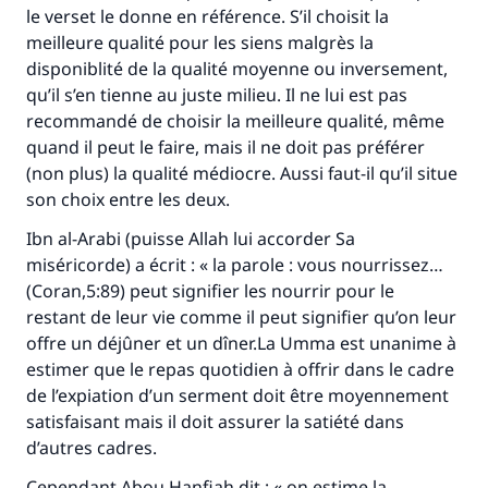
le verset le donne en référence. S’il choisit la
contribution
meilleure qualité pour les siens malgrès la
disponiblité de la qualité moyenne ou inversement,
Aidez nous à apporter des réponses.
qu’il s’en tienne au juste milieu. Il ne lui est pas
Le Messager d'Allah (Paix sur lui) a dit:
recommandé de choisir la meilleure qualité, même
"Celui qui indique une bonne action obtient la
quand il peut le faire, mais il ne doit pas préférer
même récompense que celui qui le fait."
(non plus) la qualité médiocre. Aussi faut-il qu’il situe
(MOUSLIM 1893)
son choix entre les deux.
Ibn al-Arabi (puisse Allah lui accorder Sa
miséricorde) a écrit : « la parole : vous nourrissez…
Soutenez IslamQA
(Coran,5:89) peut signifier les nourrir pour le
restant de leur vie comme il peut signifier qu’on leur
offre un déjûner et un dîner.La Umma est unanime à
estimer que le repas quotidien à offrir dans le cadre
de l’expiation d’un serment doit être moyennement
satisfaisant mais il doit assurer la satiété dans
d’autres cadres.
Cependant Abou Hanfiah dit : « on estime la