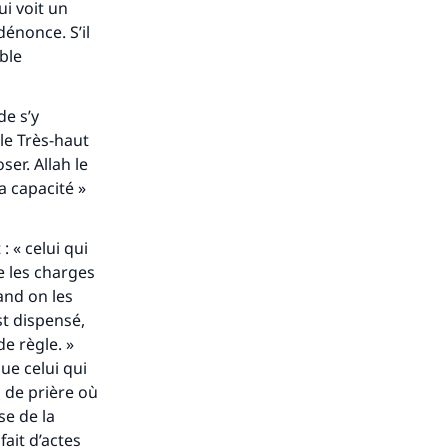
ui voit un
dénonce. S’il
ible
de s’y
le Très-haut
er. Allah le
a capacité »
: « celui qui
e les charges
and on les
st dispensé,
e règle. »
que celui qui
 de prière où
se de la
fait d’actes