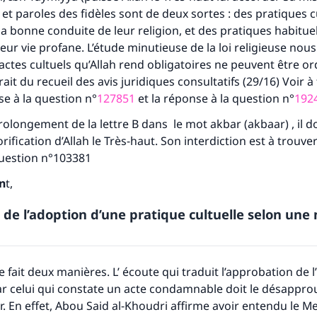
es et paroles des fidèles sont de deux sortes : des pratiques c
la bonne conduite de leur religion, et des pratiques habitue
leur vie profane. L’étude minutieuse de la loi religieuse no
 actes cultuels qu’Allah rend obligatoires ne peuvent être 
xtrait du recueil des avis juridiques consultatifs (29/16) Voir à
se à la question n°
127851
et la réponse à la question n°
192
rolongement de la lettre B dans le mot
akbar (akbaar
) , il
tes une différence dans la vie de million
rification d’Allah le Très-haut. Son interdiction est à trouve
personnes grâce à votre contribution
question n°103381
n
t,
Aidez nous à apporter des réponses.
 de l’adoption d’une pratique cultuelle selon une
Le Messager d'Allah (Paix sur lui) a dit:
lui qui indique une bonne action obtient la même récomp
que celui qui le fait."
e fait deux manières. L’ écoute qui traduit l’approbation de 
(MOUSLIM 1893)
car celui qui constate un acte condamnable doit le désapprou
. En effet, Abou Said al-Khoudri affirme avoir entendu le M