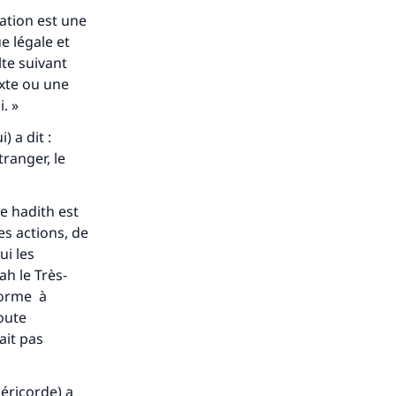
vation est une
e légale et
lte suivant
exte ou une
. »
) a dit :
tranger, le
ce hadith est
s actions, de
ui les
ah le Très-
forme à
Toute
ait pas
séricorde) a