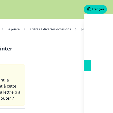
Français
la prière
Prières à diverses occasions
prières des Deux Fête
inter
nt la
t à cette
a lettre b à
couter ?