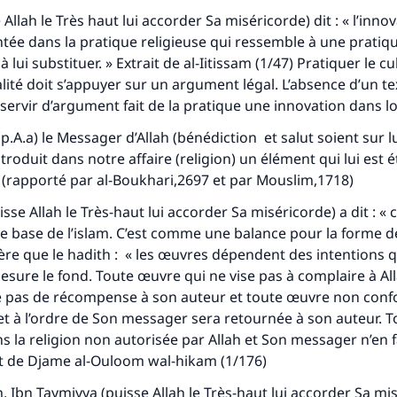
 Allah le Très haut lui accorder Sa miséricorde) dit : « l’inno
ée dans la pratique religieuse qui ressemble à une pratiqu
 lui substituer. » Extrait de
al-Iitissam
(1/47) Pratiquer le cu
lité doit s’appuyer sur un argument légal. L’absence d’un t
servir d’argument fait de la pratique une innovation dans loi
p.A.a) le Messager d’Allah (bénédiction et salut soient sur lui
roduit dans notre affaire (religion) un élément qui lui est é
 » (rapporté par al-Boukhari,2697 et par Mouslim,1718)
sse Allah le Très-haut lui accorder Sa miséricorde) a dit : « 
 base de l’islam. C’est comme une balance pour la forme de
e que le hadith : « les œuvres dépendent des intentions q
esure le fond. Toute œuvre qui ne vise pas à complaire à All
e pas de récompense à son auteur et toute œuvre non con
h et à l’ordre de Son messager sera retournée à son auteur. 
s la religion non autorisée par Allah et Son messager n’en f
it de
Djame al-Ouloom wal-hikam
(1/176)
m, Ibn Taymiyya (puisse Allah le Très-haut lui accorder Sa mi