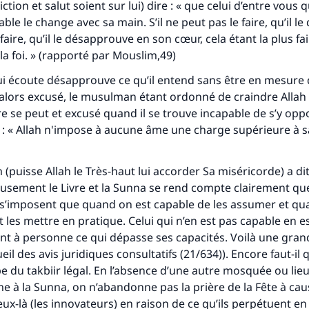
iction et salut soient sur lui) dire : « que celui d’entre vous q
Soutenez IslamQA
e le change avec sa main. S’il ne peut pas le faire, qu’il le 
faire, qu’il le désapprouve en son cœur, cela étant la plus fa
la foi. » (rapporté par Mouslim,49)
i écoute désapprouve ce qu’il entend sans être en mesure 
t alors excusé, le musulman étant ordonné de craindre Allah 
re se peut et excusé quand il se trouve incapable de s’y oppos
t : « Allah n'impose à aucune âme une charge supérieure à s
 (puisse Allah le Très-haut lui accorder Sa miséricorde) a dit 
usement le Livre et la Sunna se rend compte clairement qu
 s’imposent que quand on est capable de les assumer et qu
t les mettre en pratique. Celui qui n’en est pas capable en e
nt à personne ce qui dépasse ses capacités. Voilà une grand
eil des avis juridiques consultatifs (21/634)). Encore faut-il 
pe du
takbiir
légal. En l’absence d’une autre mosquée ou lieu
me à la Sunna, on n’abandonne pas la prière de la Fête à cau
ux-là (les innovateurs) en raison de ce qu’ils perpétuent en 