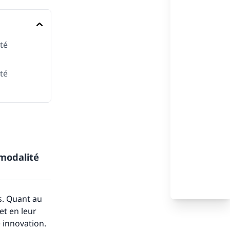
té
té
 modalité
s. Quant au
et en leur
e innovation.