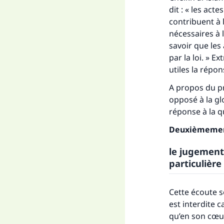
dit : « les act
contribuent à 
nécessaires à 
savoir que les
par la loi. » E
utiles la répon
A propos du p
Fai
opposé à la glo
réponse à la 
Deuxièmeme
le jugement
particulière
"Ce
Cette écoute s
est interdite 
qu’en son cœur