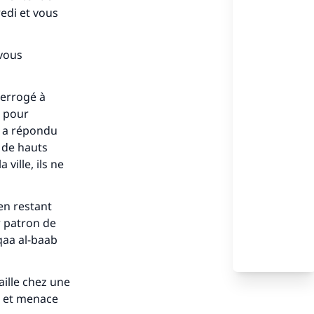
redi et vous
 vous
terrogé à
s pour
Il a répondu
e de hauts
 ville, ils ne
en restant
s de
r patron de
qaa al-baab
ille chez une
er et menace