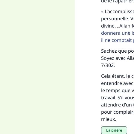
de le rapatrier
"Ce
« L’accompliss
personnelle. 
divine. ..Allah 
donnera une is
il ne comptait 
Sachez que poi
Soyez avec All
7/302.
Cela étant, le
entendre avec 
le temps que v
travail. S’il 
attendre d’un
pour complaire
mieux.
La prière