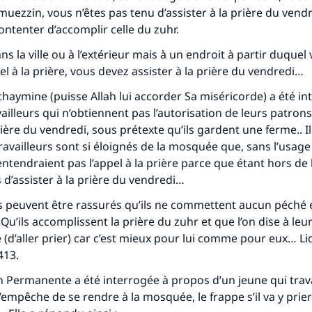
 muezzin, vous n’êtes pas tenu d’assister à la prière du vend
ntenter d’accomplir celle du zuhr.
ns la ville ou à l’extérieur mais à un endroit à partir duquel
el à la prière, vous devez assister à la prière du vendredi…
haymine (puisse Allah lui accorder Sa miséricorde) a été in
ailleurs qui n’obtiennent pas l’autorisation de leurs patron
prière du vendredi, sous prétexte qu’ils gardent une ferme.. 
s travailleurs sont si éloignés de la mosquée que, sans l’usag
’entendraient pas l’appel à la prière parce que étant hors de la
 d’assister à la prière du vendredi…
rs peuvent être rassurés qu’ils ne commettent aucun péché 
tes une différence dans la vie de million
Qu’ils accomplissent la prière du zuhr et que l’on dise à leu
 (d’aller prier) car c’est mieux pour lui comme pour eux… Li
personnes grâce à votre contribution
413.
Aidez nous à apporter des réponses.
Permanente a été interrogée à propos d’un jeune qui trava
’empêche de se rendre à la mosquée, le frappe s’il va y pri
Le Messager d'Allah (Paix sur lui) a dit: