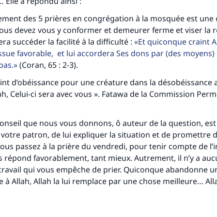
… Elle a répondu ainsi :
lui qui indique une bonne action obtient la même récomp
que celui qui le fait."
ement des 5 prières en congrégation à la mosquée est une 
Vous devez vous y conformer et demeurer ferme et viser la
(MOUSLIM 1893)
fera succéder la facilité à la difficulté :
Et quiconque craint All
sue favorable, et lui accordera Ses dons par (des moyens) 
pas.
(Coran, 65 : 2-3).
Soutenez IslamQA
nt d’obéissance pour une créature dans la désobéissance a
ah, Celui-ci sera avec vous ». Fatawa de la Commission Per
 conseil que nous vous donnons, ô auteur de la question, es
votre patron, de lui expliquer la situation et de promettre 
ous passez à la prière du vendredi, pour tenir compte de l’i
vous répond favorablement, tant mieux. Autrement, il n’y a auc
 travail qui vous empêche de prier. Quiconque abandonne u
 à Allah, Allah la lui remplace par une chose meilleure… Alla