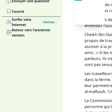
Envoyer une question
pas la voix du
pouvez vous co
Favoris
Si vous êtes da
Surfez sans
Nouveau
Internet
entendez l’app
Retour vers l'ancienne
Cheikh Ibn Out
version
propos de trav
assister à la 
ainsi : « Si le
parleurs, ils n
sont pas tenus
Les travailleu
Fai
dans la ferme. 
leur permettre
al-maftouh, 1/
La Commission 
personne qui l