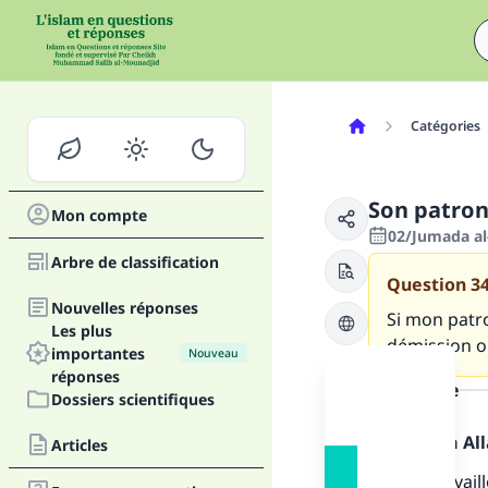
Catégories
Son patron 
Mon compte
02/Jumada al-
Arbre de classification
Question
3
Nouvelles réponses
Si mon patro
Les plus
démission o
importantes
Nouveau
réponses
la réponse
Dossiers scientifiques
Louange à Alla
Articles
Si vous travail