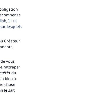
ense
obligation
 récompense
ah, Il Lui
sur lesquels
u Créateur.
manente,
t de vous
de rattraper
ntérêt du
un bien à
ne chose
h le sait