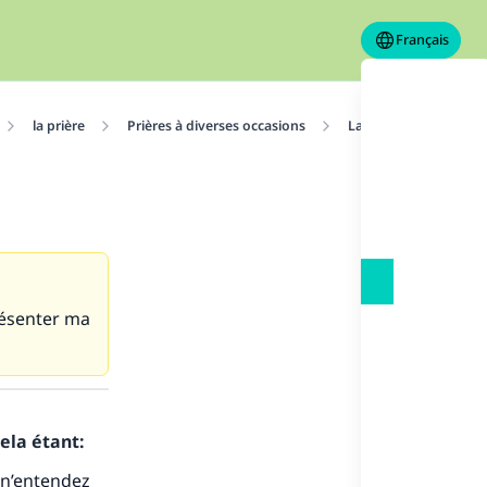
Français
la prière
Prières à diverses occasions
La prière
Son pa
présenter ma
ela étant:
s n’entendez