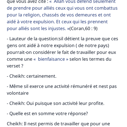
que vous avez cité :
Allah vous défend seulement
de prendre pour alliés ceux qui vous ont combattus
Le Messager d'Allah (Paix sur lui) a dit:
pour la religion, chassés de vos demeures et ont
"Celui qui indique une bonne action obtient la
aidé à votre expulsion. Et ceux qui les prennent
même récompense que celui qui le fait."
pour alliés sont les injustes.
(Coran,60 : 9)
(MOUSLIM 1893)
- Lauteur de la question:sil détient la preuve que ces
gens ont aidé à notre expulsion ( de notre pays)
pourrait-on considérer le fait de travailler pour eux
Soutenez IslamQA
comme une
bienfaisance
selon les termes du
verset ?
- Cheikh: certainement.
- Même sil exerce une activité rémunéré et nest pas
volontaire
- Cheikh: Oui puisque son activité leur profite.
- Quelle est en somme votre réponse?
Cheikh: Il nest permis de travailler que pour une