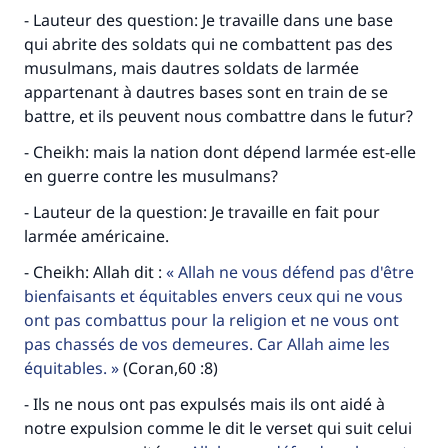
- Lauteur des question: Je travaille dans une base
qui abrite des soldats qui ne combattent pas des
musulmans, mais dautres soldats de larmée
appartenant à dautres bases sont en train de se
battre, et ils peuvent nous combattre dans le futur?
- Cheikh: mais la nation dont dépend larmée est-elle
en guerre contre les musulmans?
- Lauteur de la question: Je travaille en fait pour
larmée américaine.
- Cheikh: Allah dit :
Allah ne vous défend pas d'être
bienfaisants et équitables envers ceux qui ne vous
ont pas combattus pour la religion et ne vous ont
Faites une différence dans la vie de
pas chassés de vos demeures. Car Allah aime les
millions de personnes grâce à votre
équitables.
(Coran,60 :8)
contribution
- Ils ne nous ont pas expulsés mais ils ont aidé à
notre expulsion comme le dit le verset qui suit celui
Aidez nous à apporter des réponses.