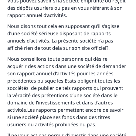
Le Messager d'Allah (Paix sur lui) a dit:
Vous pouvez savoir si la société emprunte ou reçoit
"Celui qui indique une bonne action obtient la
des dépôts usuriers ou pas en vous référant à son
même récompense que celui qui le fait."
rapport annuel d’activités.
(MOUSLIM 1893)
Nous disons tout cela en supposant qu’il s’agisse
d’une société sérieuse disposant de rapports
annuels d’activités. La présente société n’a pas
Soutenez IslamQA
affiché rien de tout dela sur son site officiel?!
Nous conseillons toute personne qui désire
acquérir des actions dans une société de demander
son rapport annuel d’activités pour les années
précédentes puisque les Etats obligent toutes les
socciétés de publier de tels rapports qui prouvent
la véracité des prétentions d’une société dans le
domaine de l’investissements et dans d’autres
activités.Les rapports permettent encore de savoir
si une société place ses fonds dans des titres
usuriers ou activités prohibées ou pas.
Il ne vous est pas permis d’investir dans une société