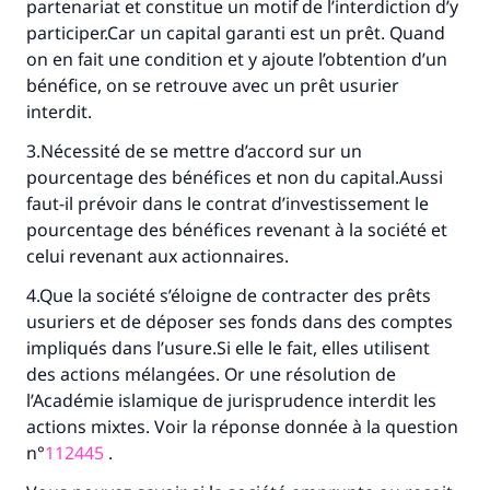
partenariat et constitue un motif de l’interdiction d’y
participer.Car un capital garanti est un prêt. Quand
on en fait une condition et y ajoute l’obtention d’un
bénéfice, on se retrouve avec un prêt usurier
interdit.
3.Nécessité de se mettre d’accord sur un
pourcentage des bénéfices et non du capital.Aussi
faut-il prévoir dans le contrat d’investissement le
pourcentage des bénéfices revenant à la société et
celui revenant aux actionnaires.
4.Que la société s’éloigne de contracter des prêts
usuriers et de déposer ses fonds dans des comptes
Faites une différence dans la vie de
impliqués dans l’usure.Si elle le fait, elles utilisent
millions de personnes grâce à votre
des actions mélangées. Or une résolution de
l’Académie islamique de jurisprudence interdit les
contribution
actions mixtes. Voir la réponse donnée à la question
n°
112445
.
Aidez nous à apporter des réponses.