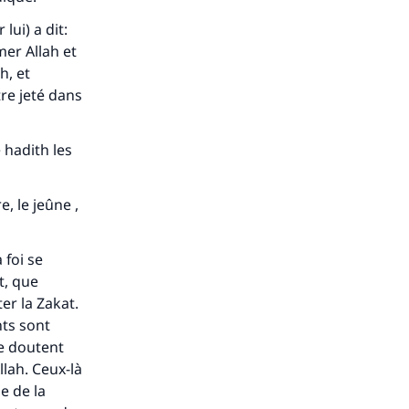
lui) a dit:
mer Allah et
h, et
re jeté dans
 hadith les
, le jeûne ,
 foi se
t, que
ter la Zakat.
nts sont
ne doutent
llah. Ceux-là
e de la