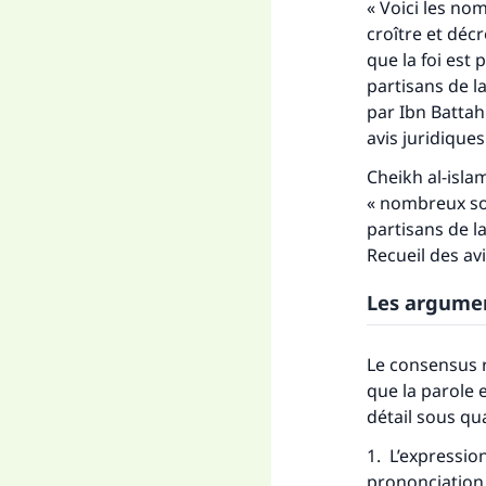
« Voici les nom
croître et décr
que la foi est p
partisans de l
par Ibn Battah
avis juridiques
Cheikh al-isla
« nombreux son
partisans de la
Recueil des avi
Les argument
Le consensus r
que la parole e
détail sous qu
1. L’expression
prononciation d