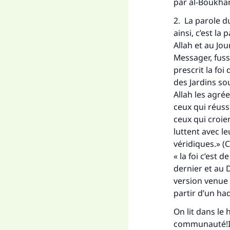
"Ce
par al-Boukhar
2. La parole d
ainsi, c’est la
Allah et au Jo
Messager, fusse
prescrit la foi
des Jardins so
Allah les agrée 
ceux qui réuss
ceux qui croie
luttent avec l
véridiques.» (C
« la foi c’est 
dernier et au 
version venue 
partir d’un ha
On lit dans le 
communauté!Il d