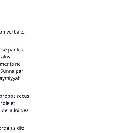
on verbale,
isé par les
ains,
léments ne
a Sunna par
 Taymiyyah
s propos reçus
arole et
 de la foi des
de ) a dit: