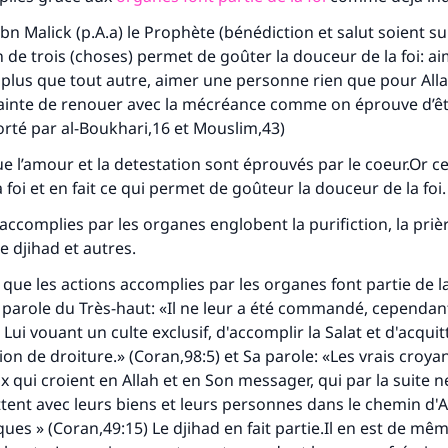
n Malick (p.A.a) le Prophète (bénédiction et salut soient sur 
n de trois (choses) permet de goûter la douceur de la foi: ai
lus que tout autre, aimer une personne rien que pour Alla
rainte de renouer avec la mécréance comme on éprouve d’êt
porté par al-Boukhari,16 et Mouslim,43)
ue l’amour et la detestation sont éprouvés par le coeur.Or ce
 foi et en fait ce qui permet de goûteur la douceur de la foi.
accomplies par les organes englobent la purifiction, la prière
le djihad et autres.
que les actions accomplies par les organes font partie de la
 parole du Très-haut: «Il ne leur a été commandé, cependan
 Lui vouant un culte exclusif, d'accomplir la Salat et d'acquit
igion de droiture.» (Coran,98:5) et Sa parole: «Les vrais croya
 qui croient en Allah et en Son messager, qui par la suite 
uttent avec leurs biens et leurs personnes dans le chemin d'A
ques » (Coran,49:15) Le djihad en fait partie.Il en est de mêm