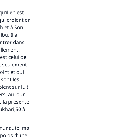
ense
u’il en est
qui croient en
ah et à Son
ibu. Il a
 entrer dans
ellement.
 est celui de
nt seulement
oint et qui
 sont les
ient sur lui):
ers, au jour
e la présente
ukhari,50 à
ommunauté, ma
e poids d’une