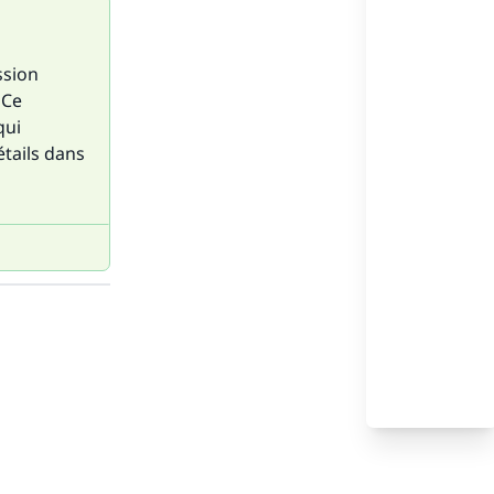
ssion
 Ce
qui
étails dans