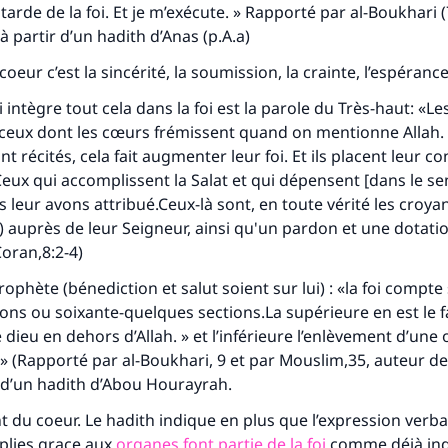
arde de la foi. Et je m’exécute. » Rapporté par al-Boukhari (
à partir d’un hadith d’Anas (p.A.a)
coeur c’est la sincérité, la soumission, la crainte, l’espérance
intègre tout cela dans la foi est la parole du Très-haut: «Les
 ceux dont les cœurs frémissent quand on mentionne Allah.
nt récités, cela fait augmenter leur foi. Et ils placent leur c
Ceux qui accomplissent la Salat et qui dépensent [dans le sen
 leur avons attribué.Ceux-là sont, en toute vérité les croyan
) auprès de leur Seigneur, ainsi qu'un pardon et une dotati
Coran,8:2-4)
ophète (bénediction et salut soient sur lui) : «la foi compte
ons ou soixante-quelques sections.La supérieure en est le fa
de dieu en dehors d’Allah. » et l’inférieure l’enlèvement d’une
 » (Rapporté par al-Boukhari, 9 et par Mouslim,35, auteur de
 d’un hadith d’Abou Hourayrah.
t du coeur. Le hadith indique en plus que l’expression verbal
plies grace aux
organes font partie de la foi
comme déjà ind