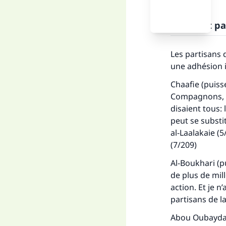
La foi est p
Les partisans 
une adhésion i
Chaafie (puisse
Compagnons, l
disaient tous: 
peut se substit
al-Laalakaie (5
(7/209)
Al-Boukhari (pu
de plus de mill
action. Et je n
partisans de l
Abou Oubaydah 