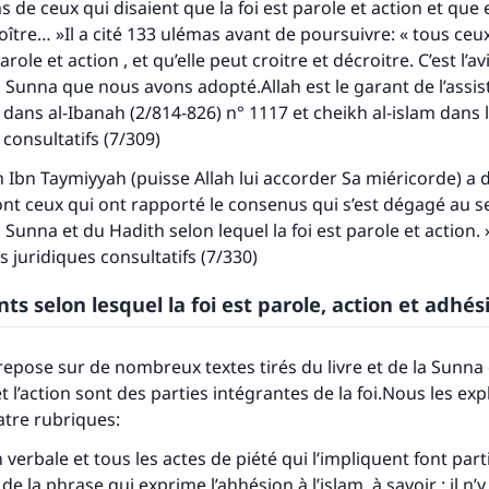
s de ceux qui disaient que la foi est parole et action et que 
oître… »Il a cité 133 ulémas avant de poursuivre: « tous ceux
arole et action , et qu’elle peut croitre et décroitre. C’est l’av
a Sunna que nous avons adopté.Allah est le garant de l’assist
 dans al-Ibanah (2/814-826) n° 1117 et cheikh al-islam dans 
 consultatifs (7/309)
m Ibn Taymiyyah (puisse Allah lui accorder Sa miéricorde) a d
t ceux qui ont rapporté le consenus qui s’est dégagé au s
 Sunna et du Hadith selon lequel la foi est parole et action. 
s juridiques consultatifs (7/330)
s selon lesquel la foi est parole, action et adhés
epose sur de nombreux textes tirés du livre et de la Sunna
t l’action sont des parties intégrantes de la foi.Nous les ex
atre rubriques:
 verbale et tous les actes de piété qui l’impliquent font parti
e la phrase qui exprime l’ahhésion à l’islam, à savoir : il n’y