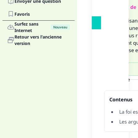
Envoyer une question
Résumé de 
Favoris
Les partisan
Surfez sans
verbale, une
Nouveau
Internet
consensus re
Retour vers l'ancienne
indiquent qu
version
la réponse e
la réponse
Contenus
La foi e
Les argu