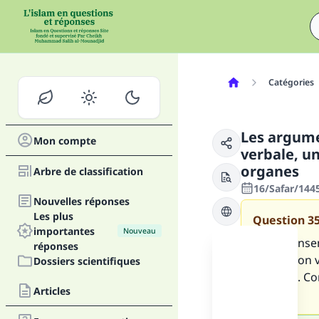
Catégories
Les argume
Mon compte
verbale, u
organes
Arbre de classification
16/Safar/144
Nouvelles réponses
Les plus
Question
3
importantes
Nouveau
Nous, l’ens
réponses
expression v
Dossiers scientifiques
organes. Co
Articles
Sunna?