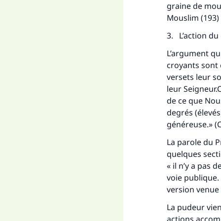
graine de mout
Mouslim (193) 
3. L’action du 
L’argument qui 
croyants sont
versets leur so
leur Seigneur.
de ce que Nous
degrés (élevés
généreuse.» (
La parole du Pr
quelques secti
« il n’y a pas 
voie publique.
version venue
La pudeur vien
actions accom