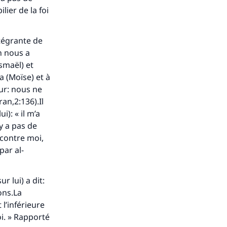
ier de la foi
ntégrante de
on nous a
smaël) et
a (Moïse) et à
eur: nous ne
an,2:136).Il
): « il m’a
’y a pas de
 contre moi,
par al-
s de
 lui) a dit:
ons.La
 l’inférieure
oi. » Rapporté