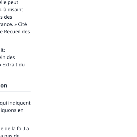
elle peut
-là disaint
is des
ance. » Cité
le Recueil des
it:
ein des
» Extrait du
ion
 qui indiquent
pliquons en
e de la foi.La
 a pas de