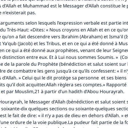
 d’Allah et Muhammad est le Messager d’Allah constitue le pil
e n’existerait pas.
s arguments selon lesquels l’expression verbale est partie i
le du Très-Haut: «Dites: « Nous croyons en Allah et en ce qu'
ce qu'on a fait descendre vers Ibrahim (Abraham) et Isma'il (I
t Ya'qub (Jacob) et les Tribus, et en ce qui a été donné à Mus
et en ce qui a été donné aux prophètes, venant de leur Seign
 distinction entre eux. Et à Lui nous sommes Soumis. » (Cor
de la parole du Prophète (bénédiction et salut soient sur lui
re de combattre les gens jusqu’à ce qu’ils confessent: « il n
 d’Allah. » Celui qui le dit protège sa personne et ses biens
ts qu’il doit acquitter.Allah règlera ses comptes.» Rapporté 
tes une différence dans la vie de million
et par Mouslim,21 à partir d’un hadith d’Abou Hourayrah.
personnes grâce à votre contribution
ourayrah, le Messager d’Allah (bénédiction et salut soient sur
e soixante-dix quelques sections ou soixante-quelques secti
Aidez nous à apporter des réponses.
t le fait de dire: « il n’y a pas de dieu en dehors d’Allah. » et
’une ordure de la voie publique.La pudeur fait partie de la f
Le Messager d'Allah (Paix sur lui) a dit: