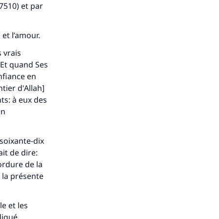
7510) et par
 et l’amour.
 vrais
 Et quand Ses
onfiance en
tier d'Allah]
ts: à eux des
on
 soixante-dix
it de dire:
 ordure de la
 la présente
e et les
iqué.