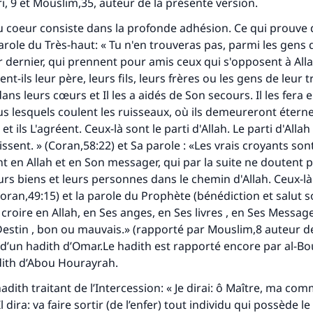
lui qui indique une bonne action obtient la même récomp
i, 9 et Mouslim,35, auteur de la présente version.
que celui qui le fait."
u coeur consiste dans la profonde adhésion. Ce qui prouve q
(MOUSLIM 1893)
 parole du Très-haut: « Tu n'en trouveras pas, parmi les gens 
ur dernier, qui prennent pour amis ceux qui s'opposent à All
nt-ils leur père, leurs fils, leurs frères ou les gens de leur tr
Soutenez IslamQA
 dans leurs cœurs et Il les a aidés de Son secours. Il les fera
us lesquels coulent les ruisseaux, où ils demeureront étern
et ils L'agréent. Ceux-là sont le parti d'Allah. Le parti d'Allah
issent. » (Coran,58:22) et Sa parole : «Les vrais croyants so
nt en Allah et en Son messager, qui par la suite ne doutent p
eurs biens et leurs personnes dans le chemin d'Allah. Ceux-là
oran,49:15) et la parole du Prophète (bénédiction et salut so
de croire en Allah, en Ses anges, en Ses livres , en Ses Messag
Destin , bon ou mauvais.» (rapporté par Mouslim,8 auteur d
d’un hadith d’Omar.Le hadith est rapporté encore par al-Bo
dith d’Abou Hourayrah.
hadith traitant de l’Intercession: « Je dirai: ô Maître, ma c
ira: va faire sortir (de l’enfer) tout individu qui possède l