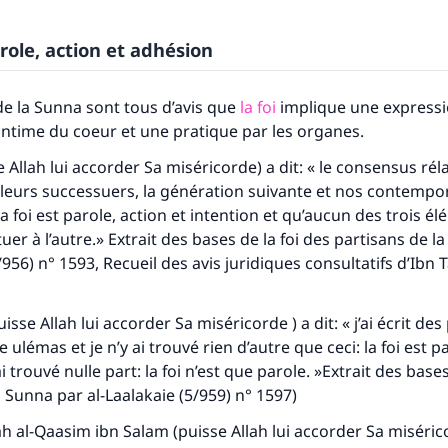
arole, action et adhésion
de la Sunna sont tous d’avis que
la foi
implique une expressi
ntime du coeur et une pratique par les organes.
 Allah lui accorder Sa miséricorde) a dit: « le consensus réla
eurs successuers, la génération suivante et nos contempor
la foi est parole, action et intention et qu’aucun des trois é
uer à l’autre.» Extrait des bases de la foi des partisans de l
/956) n° 1593, Recueil des avis juridiques consultatifs d’Ibn
isse Allah lui accorder Sa miséricorde ) a dit: « j’ai écrit de
e ulémas et je n’y ai trouvé rien d’autre que ceci: la foi est p
’ai trouvé nulle part: la foi n’est que parole. »Extrait des bases
a Sunna par al-Laalakaie (5/959) n° 1597)
al-Qaasim ibn Salam (puisse Allah lui accorder Sa miséricor