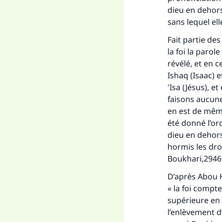
dieu en dehors
sans lequel ell
Fait partie de
la foi la paro
révélé, et en 
Ishaq (Isaac) e
'Isa (Jésus), 
faisons aucune
en est de même 
été donné l’ord
dieu en dehors
hormis les droi
Fai
Boukhari,2946 
D’après Abou H
« la foi compt
supérieure en es
l’enlèvement d