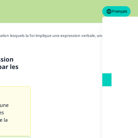
Français
elon lesquels la foi implique une expression verbale, une adhésion intime d
ssion
ar les
 une
es
e la