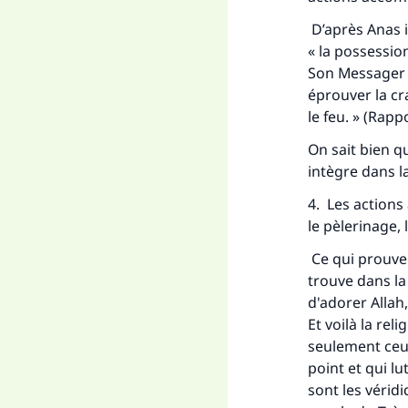
D’après Anas ib
« la possessio
Son Messager p
éprouver la c
le feu. » (Rap
On sait bien q
intègre dans la
4. Les actions 
le pèlerinage, 
Ce qui prouve 
trouve dans la
d'adorer Allah,
Et voilà la rel
seulement ceux
point et qui l
sont les véridi