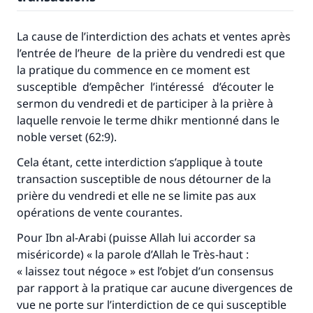
Faites une différence dans la vie de
La cause de l’interdiction des achats et ventes après
millions de personnes grâce à votre
l’entrée de l’heure de la prière du vendredi est que
la pratique du commence en ce moment est
contribution
susceptible d’empêcher l’intéressé d’écouter le
sermon du vendredi et de participer à la prière à
Aidez nous à apporter des réponses.
laquelle renvoie le terme dhikr mentionné dans le
Le Messager d'Allah (Paix sur lui) a dit:
noble verset (62:9).
"Celui qui indique une bonne action obtient la
même récompense que celui qui le fait."
Cela étant, cette interdiction s’applique à toute
transaction susceptible de nous détourner de la
(MOUSLIM 1893)
prière du vendredi et elle ne se limite pas aux
opérations de vente courantes.
Soutenez IslamQA
Pour Ibn al-Arabi (puisse Allah lui accorder sa
miséricorde) « la parole d’Allah le Très-haut :
« laissez tout négoce » est l’objet d’un consensus
par rapport à la pratique car aucune divergences de
vue ne porte sur l’interdiction de ce qui susceptible