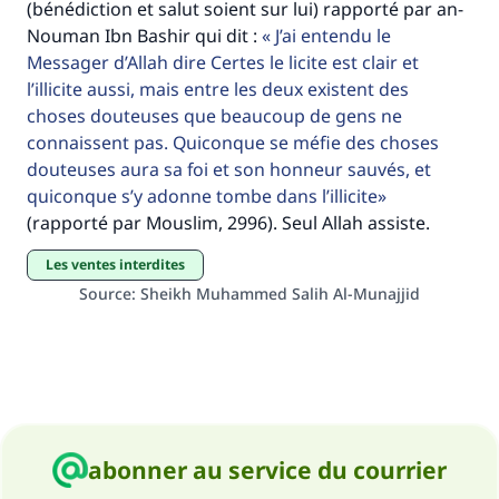
(bénédiction et salut soient sur lui) rapporté par an-
Aidez nous à apporter des réponses.
Nouman Ibn Bashir qui dit :
J’ai entendu le
Messager d’Allah dire Certes le licite est clair et
Le Messager d'Allah (Paix sur lui) a dit:
l’illicite aussi, mais entre les deux existent des
"Celui qui indique une bonne action obtient la
choses douteuses que beaucoup de gens ne
même récompense que celui qui le fait."
connaissent pas. Quiconque se méfie des choses
(MOUSLIM 1893)
douteuses aura sa foi et son honneur sauvés, et
quiconque s’y adonne tombe dans l’illicite
(rapporté par Mouslim, 2996). Seul Allah assiste.
Soutenez IslamQA
Les ventes interdites
Source
:
Sheikh Muhammed Salih Al-Munajjid
abonner au service du courrier