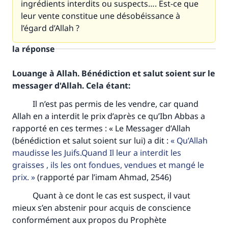
ingrédients interdits ou suspects…. Est-ce que
leur vente constitue une désobéissance à
l’égard d’Allah ?
la réponse
Louange à Allah. Bénédiction et salut soient sur le
messager d'Allah. Cela étant:
Il n’est pas permis de les vendre, car quand
Allah en a interdit le prix d’après ce qu’Ibn Abbas a
rapporté en ces termes : « Le Messager d’Allah
(bénédiction et salut soient sur lui) a dit :
Qu’Allah
maudisse les Juifs.Quand Il leur a interdit les
graisses , ils les ont fondues, vendues et mangé le
prix.
(rapporté par l’imam Ahmad, 2546)
Faites une différence dans la vie de
Quant à ce dont le cas est suspect, il vaut
millions de personnes grâce à votre
mieux s’en abstenir pour acquis de conscience
contribution
conformément aux propos du Prophète