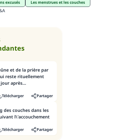
ens excusés
Les menstrues et les couches
Q&A
s
ndantes
ûne et de la prière par
i reste rituellement
 jour après
Télécharger
Partager
g des couches dans les
suivant l\'accouchement
Télécharger
Partager