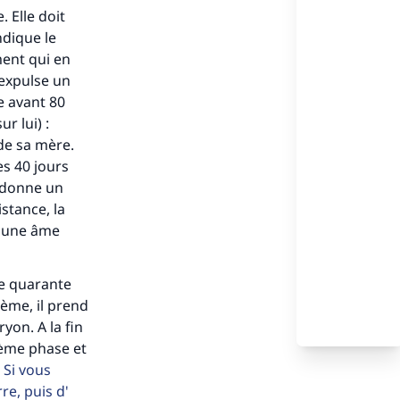
. Elle doit
ndique le
ment qui en
’expulse un
 avant 80
r lui) :
de sa mère.
es 40 jours
i donne un
istance, la
e une âme
de quarante
ième, il prend
yon. A la fin
sième phase et
Si vous
re, puis d'