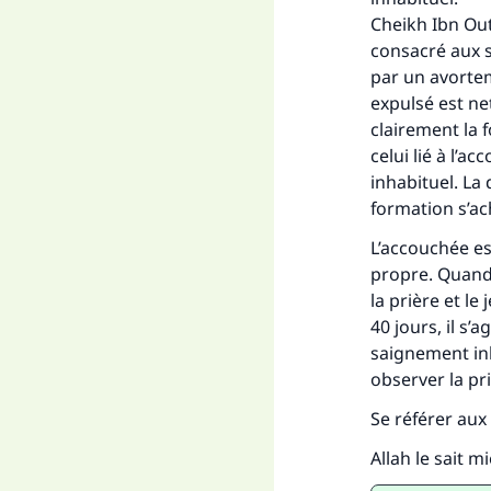
Cheikh Ibn Out
consacré aux 
par un avortem
expulsé est ne
clairement la 
celui lié à l’
inhabituel. La
formation s’ac
L’accouchée es
propre. Quand 
la prière et le
40 jours, il s’
saignement inh
observer la pr
Se référer au
Allah le sait m