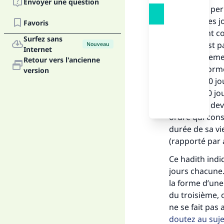
Envoyer une question
Il n’est pas pe
rattraper les 
Favoris
saignement co
Surfez sans
résulte n’est p
Nouveau
Internet
fœtus netteme
Retour vers l'ancienne
jours conformé
version
« Durant 40 jo
Dans les 40 jo
suivants, il d
ordre qui consi
durée de sa vi
(rapporté par 
Ce hadith ind
jours chacune.
la forme d’une
du troisième, 
ne se fait pas
doutez au suje