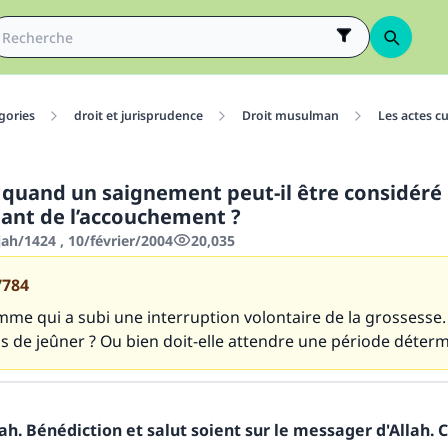
gories
droit et jurisprudence
Droit musulman
Les actes cu
e quand un saignement peut-il être considé
ltant de l’accouchement ?
jah/1424 , 10/février/2004
20,035
7784
mme qui a subi une interruption volontaire de la grossesse. 
is de jeûner ? Ou bien doit-elle attendre une période déterm
h. Bénédiction et salut soient sur le messager d'Allah. C