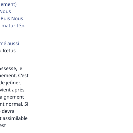
lement)
 Nous
 Puis Nous
e maturité.
mé aussi
u fœtus
ssesse, le
chement. C’est
s de
de jeûner,
rvient après
 saignement
nt normal. Si
e devra
t assimilable
est
ense