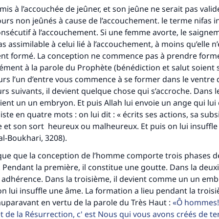
rmis à l’accouchée de jeûner, et son jeûne ne serait pas valide
jours non jeûnés à cause de l’accouchement. le terme nifas i
nsécutif à l’accouchement. Si une femme avorte, le saigne
as assimilable à celui lié à l’accouchement, à moins qu’elle n
nt formé. La conception ne commence pas à prendre forme
ment à la parole du Prophète (bénédiction et salut soient su
urs l’un d’entre vous commence à se former dans le ventre 
urs suivants, il devient quelque chose qui s’accroche. Dans l
evient un un embryon. Et puis Allah lui envoie un ange qui lu
ste en quatre mots : on lui dit : « écrits ses actions, sa subs
e et son sort heureux ou malheureux. Et puis on lui insuffl
al-Boukhari, 3208).
ique que la conception de l’homme comporte trois phases 
 Pendant la première, il constitue une goutte. Dans la deux
 adhérence. Dans la troisième, il devient comme un un embr
on lui insuffle une âme. La formation a lieu pendant la troi
 auparavant en vertu de la parole du Très Haut :
Ô hommes! 
t de la Résurrection, c' est Nous qui vous avons créés de ter