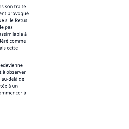
s son traité
ment provoqué
e si le fœtus
de pas
assimilable à
sidéré comme
ais cette
 redevienne
t à observer
e au-delà de
ntée à un
ecommencer à