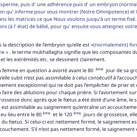
 sperme, puis d' une adhérence puis d' un embryon (norma
ien qu' informe pour vous montrer (Notre Omnipotence) et
s les matrices ce que Nous voulons jusqu'à un terme fixé.
ons (à l' état) de bébé, pour qu' ensuite vous atteignez votr
s la description de l’embryon qu’elle est
(normalement) for
rme
. le terme mukhallagha signifie que les composantes d
et les extrémités etc. se dessinent clairement.
ème
 la femme en question a avorté avant le 80
jour de sa gro
elle subit n’est pas assimilable à celui consécutif à l’accou
tes une différence dans la vie de million
nement exceptionnel qui ne doit pas l’empêcher de prier et 
a faire des ablutions pour chaque prière. Si l’avortement su
personnes grâce à votre contribution
rossesse donc après que le fœtus a été doté d’une âme, le
e est assimilable au saignement qu’entraîne un accoucheme
Aidez nous à apporter des réponses.
ème
ème
eu lieu entre le 80
et le 120
jours de grossesse, ell
t du fœtus. Si celui-ci est nettement formé, le saignement es
Le Messager d'Allah (Paix sur lui) a dit:
’accouchement. S’il n’est pas nettement formé, le saignement 
lui qui indique une bonne action obtient la même récomp
que celui qui le fait."