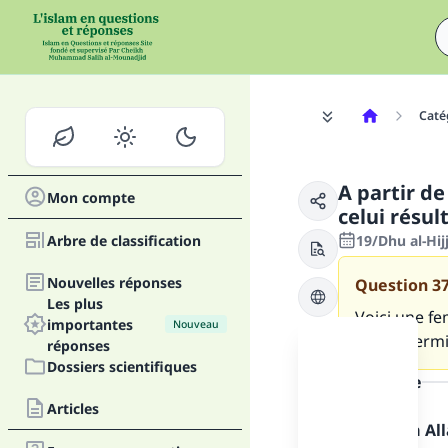
Caté
A partir d
Mon compte
celui résu
Arbre de classification
19/Dhu al-Hij
Nouvelles réponses
Question
3
Les plus
Voici une fe
importantes
Nouveau
lui est perm
réponses
Dossiers scientifiques
la réponse
Articles
Louange à Alla