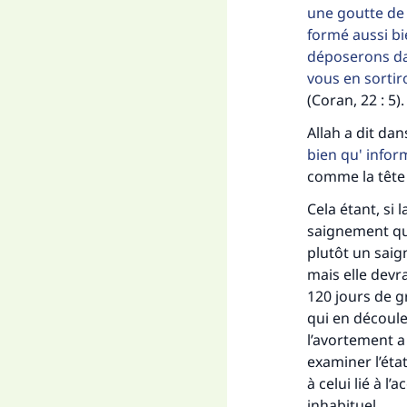
une goutte de
formé aussi b
déposerons dan
vous en sortir
(Coran, 22 : 5).
Allah a dit dan
bien qu' info
comme la tête 
Cela étant, si
saignement qu’
Fai
plutôt un saig
mais elle devr
120 jours de g
qui en découl
l’avortement a 
examiner l’éta
à celui lié à l
"Ce
inhabituel.