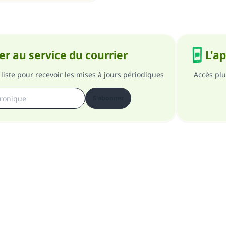
r au service du courrier
L'a
liste pour recevoir les mises à jours périodiques
Accès plu
S'abonner
pos du site
A propos du superviseur général
Politique de confident