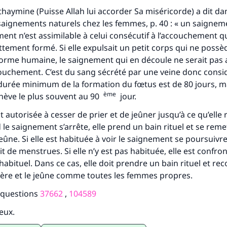
haymine (Puisse Allah lui accorder Sa miséricorde) a dit dan
(MOUSLIM 1893)
saignements naturels chez les femmes, p. 40 : « un saigne
ent n’est assimilable à celui consécutif à l’accouchement qu
ttement formé. Si elle expulsait un petit corps qui ne possè
Soutenez IslamQA
forme humaine, le saignement qui en découle ne serait pas 
accouchement. C’est du sang sécrété par une veine donc con
 durée minimum de la formation du fœtus est de 80 jours, m
ème
hève le plus souvent au 90
jour.
t autorisée à cesser de prier et de jeûner jusqu’à ce qu’elle
le saignement s’arrête, elle prend un bain rituel et se reme
 jeûne. Si elle est habituée à voir le saignement se poursuivr
agit de menstrues. Si elle n’y est pas habituée, elle est confro
abituel. Dans ce cas, elle doit prendre un bain rituel et r
ière et le jeûne comme toutes les femmes propres.
x questions
37662
,
104589
ieux.