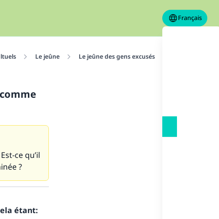
Français
ltuels
Le jeûne
Le jeûne des gens excusés
A partir de qua
ré comme
Est-ce qu’il
inée ?
ela étant: