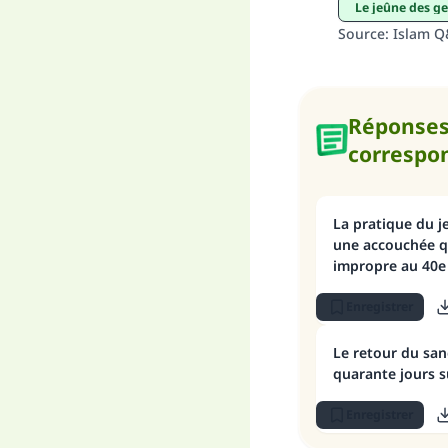
Le jeûne des g
Source
:
Islam 
Réponse
correspo
La pratique du je
une accouchée qu
impropre au 40e
l’accouchement
Enregistrer
Le retour du san
quarante jours 
Enregistrer