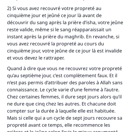
2) Si vous avez recouvré votre propreté au
cinquième jour et jeûné ce jour là avant de
découvrir du sang après la prière d’isha, votre jeûne
reste valide, même si le sang réapparaissait un
instant après la prière du maghrib. En revanche, si
Faites une différence dans la vie de
vous avez recouvré la propreté au cours du
millions de personnes grâce à votre
cinquième jour, votre jeûne de ce jour là est invalide
et vous devez le rattraper.
contribution
Quand à dire que vous ne recouvrez votre propreté
Aidez nous à apporter des réponses.
qu’au septième jour, c’est complètement faux. Et il
n’est pas permis d’attribuer des paroles à Allah sans
Le Messager d'Allah (Paix sur lui) a dit:
connaissance. Le cycle varie d’une femme à l’autre.
"Celui qui indique une bonne action obtient la
Chez certaines femmes, il dure sept jours alors qu’il
même récompense que celui qui le fait."
ne dure que cinq chez les autres. Et chacune doit
(MOUSLIM 1893)
compter sur la durée à laquelle elle est habituée.
Mais si celle qui a un cycle de sept jours recouvre sa
propreté avant ce temps, elle recommence les
Soutenez IslamQA