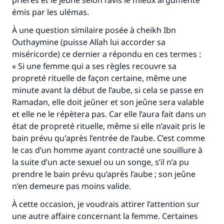
prières et le jeûne selon l’avis le mieux argumenté
émis par les ulémas.
À une question similaire posée à cheikh Ibn
Outhaymine (puisse Allah lui accorder sa
miséricorde) ce dernier a répondu en ces termes :
« Si une femme qui a ses règles recouvre sa
propreté rituelle de façon certaine, même une
minute avant la début de l’aube, si cela se passe en
Ramadan, elle doit jeûner et son jeûne sera valable
et elle ne le répètera pas. Car elle l’aura fait dans un
état de propreté rituelle, même si elle n’avait pris le
bain prévu qu'après l’entrée de l’aube. C’est comme
le cas d’un homme ayant contracté une souillure à
la suite d’un acte sexuel ou un songe, s’il n’a pu
prendre le bain prévu qu’après l’aube ; son jeûne
n’en demeure pas moins valide.
À cette occasion, je voudrais attirer l’attention sur
une autre affaire concernant la femme. Certaines