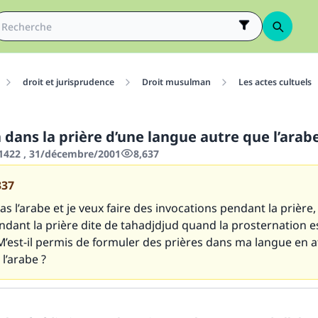
droit et jurisprudence
Droit musulman
Les actes cultuels
on dans la prière d’une langue autre que l’arab
1422 , 31/décembre/2001
8,637
337
pas l’arabe et je veux faire des invocations pendant la prière,
dant la prière dite de tahadjdjud quand la prosternation e
M’est-il permis de formuler des prières dans ma langue en 
l’arabe ?
tes une différence dans la vie de million