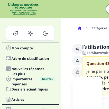
Catégories
l’utilisati
Mon compte
16/Shawwal/
Arbre de classification
Question
4
Nouvelles réponses
Je ne parle 
Les plus
exemple, pen
importantes
Nouveau
prolongée. 
réponses
d’apprendre 
Dossiers scientifiques
la réponse
Articles
Fai