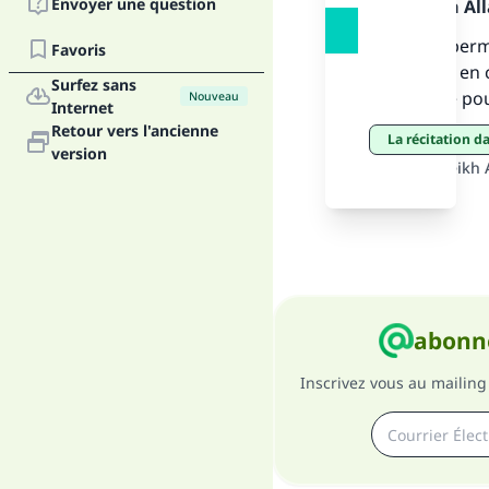
Envoyer une question
Louange à Alla
Oui, il est per
Favoris
s’exprimer en 
Surfez sans
nécessaire pour
Nouveau
Internet
Retour vers l'ancienne
la récitation d
"Ce
version
Source
:
Cheikh 
abonne
Inscrivez vous au mailing 