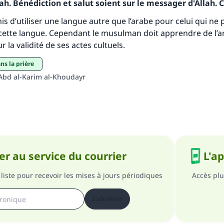
h. Bénédiction et salut soient sur le messager d'Allah. C
personnes grâce à votre contribution
mis d’utiliser une langue autre que l’arabe pour celui qui ne
cette langue. Cependant le musulman doit apprendre de l’ara
Aidez nous à apporter des réponses.
 la validité de ses actes cultuels.
Le Messager d'Allah (Paix sur lui) a dit:
ans la prière
lui qui indique une bonne action obtient la même récomp
que celui qui le fait."
Abd al-Karim al-Khoudayr
(MOUSLIM 1893)
Soutenez IslamQA
r au service du courrier
L'a
liste pour recevoir les mises à jours périodiques
Accès plu
S'abonner