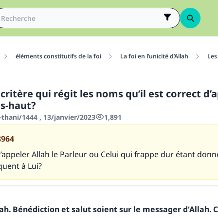
éléments constitutifs de la foi
La foi en l’unicité d’Allah
Les
 critère qui régit les noms qu’il est correct d’
ès-haut?
thani/1444 , 13/janvier/2023
1,891
8964
 d’appeler Allah le Parleur ou Celui qui frappe dur étant donn
quent à Lui?
h. Bénédiction et salut soient sur le messager d'Allah. C