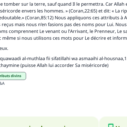
 de tomber sur la terre, sauf quand Il le permettra. Car Allah 
séricorde envers les hommes. » (Coran,22:65) et dit: « La ri
Soutenez IslamQA
edoutable.» (Coran,85:12) Nous appliquons ces attributs à
 reçus mais nous n’en fasions pas des noms pour Lui. Nous
noms comprennent
Le venant
ou l’
Arrivant
, le
Prenneur
,
Le s
c même si nous utilisons ces mots pour Le décrire et inform
ieux.
-quawaadi al-muthlaa fii sifatillahi wa asmaaihi al-housnaa
,
haymine (puisse Allah lui accorder Sa miséricorde)
tributs divins
Q&A