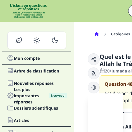
Catégories
Quel est le
Mon compte
Allah le Tr
Arbre de classification
20/Jumada al-
Nouvelles réponses
Question
4
Les plus
Est-il exact
importantes
Nouveau
deux s’appli
réponses
Dossiers scientifiques
la réponse
Articles
Louange à Alla