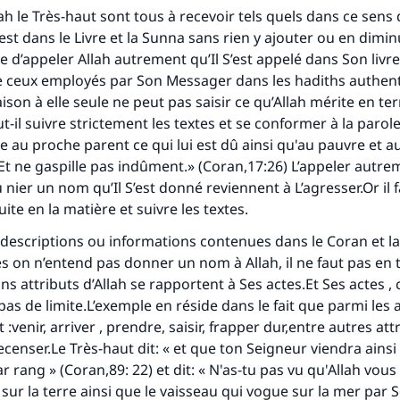
ah le Très-haut sont tous à recevoir tels quels dans ce sens 
 est dans le Livre et la Sunna sans rien y ajouter ou en dimin
ste d’appeler Allah autrement qu’Il S’est appelé dans Son livr
 ceux employés par Son Messager dans les hadiths authent
aison à elle seule ne peut pas saisir ce qu’Allah mérite en t
t-il suivre strictement les textes et se conformer à la parole
e au proche parent ce qui lui est dû ainsi qu'au pauvre et 
 Et ne gaspille pas indûment.» (Coran,17:26) L’appeler autrem
u nier un nom qu’Il S’est donné reviennent à L’agresser.Or il 
tes une différence dans la vie de million
te en la matière et suivre les textes.
personnes grâce à votre contribution
 descriptions ou informations contenues dans le Coran et l
es on n’entend pas donner un nom à Allah, il ne faut pas en
Aidez nous à apporter des réponses.
ins attributs d’Allah se rapportent à Ses actes.Et Ses actes
pas de limite.L’exemple en réside dans le fait que parmi les 
Le Messager d'Allah (Paix sur lui) a dit:
t :venir, arriver , prendre, saisir, frapper dur,entre autres att
lui qui indique une bonne action obtient la même récomp
ecenser.Le Très-haut dit: « et que ton Seigneur viendra ainsi
que celui qui le fait."
r rang » (Coran,89: 22) et dit: « N'as-tu pas vu qu'Allah vou
(MOUSLIM 1893)
 sur la terre ainsi que le vaisseau qui vogue sur la mer par S