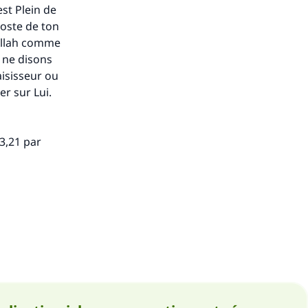
est Plein de
poste de ton
 Allah comme
 ne disons
aisisseur
ou
er sur Lui.
13,21 par