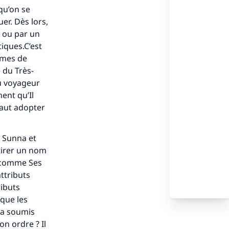
qu’on se
uer. Dès lors,
e ou par un
iques.C’est
ermes de
 du Très-
au voyageur
ent qu’Il
faut adopter
s de
a Sunna et
 tirer un nom
 , comme Ses
attributs
ributs
ense
 que les
s a soumis
on ordre ? Il