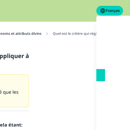
Français
 noms et attributs divins
Quel est le critère qui régit les noms qu’il est
appliquer à
é que les
ela étant: