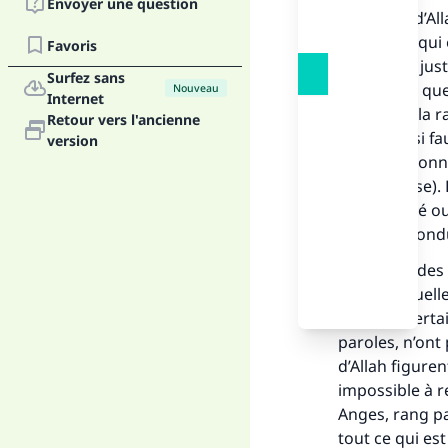
Envoyer une question
Les noms d’All
limite à ce qui
Favoris
il n’est pas ju
Surfez sans
nom autre que
Nouveau
Internet
parce que la r
Retour vers l'ancienne
noms.Aussi fau
version
haut: «Et donn
(en détresse).
S’est appelé o
Fai
la bonne condui
S’agissant des
dans les quell
pour Lui.Certa
paroles, n’ont 
d’Allah figuren
"Ce
impossible à r
Anges, rang pa
tout ce qui est