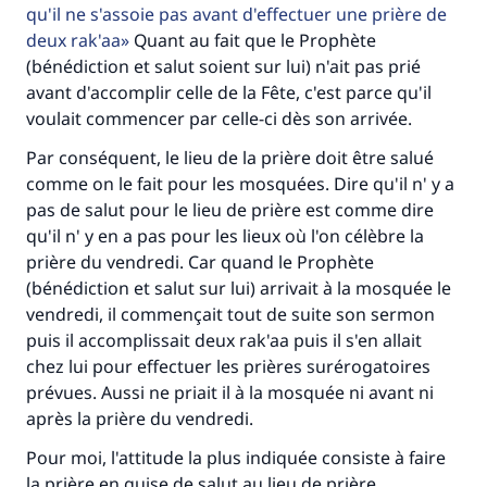
qu'il ne s'assoie pas avant d'effectuer une prière de
deux rak'aa
Quant au fait que le Prophète
(bénédiction et salut soient sur lui) n'ait pas prié
avant d'accomplir celle de la Fête, c'est parce qu'il
voulait commencer par celle-ci dès son arrivée.
Par conséquent, le lieu de la prière doit être salué
Faites une différence dans la vie de
comme on le fait pour les mosquées. Dire qu'il n' y a
millions de personnes grâce à votre
pas de salut pour le lieu de prière est comme dire
qu'il n' y en a pas pour les lieux où l'on célèbre la
contribution
prière du vendredi. Car quand le Prophète
(bénédiction et salut sur lui) arrivait à la mosquée le
Aidez nous à apporter des réponses.
vendredi, il commençait tout de suite son sermon
Le Messager d'Allah (Paix sur lui) a dit:
puis il accomplissait deux rak'aa puis il s'en allait
"Celui qui indique une bonne action obtient la
chez lui pour effectuer les prières surérogatoires
même récompense que celui qui le fait."
prévues. Aussi ne priait il à la mosquée ni avant ni
après la prière du vendredi.
(MOUSLIM 1893)
Pour moi, l'attitude la plus indiquée consiste à faire
la prière en guise de salut au lieu de prière