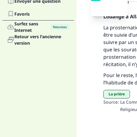
Envoyer une question
la réponse
Fai
Favoris
Louange à Alla
Surfez sans
La prosternati
Nouveau
Internet
être suivie d’un
Retour vers l'ancienne
suivre par un s
version
que les sourat
"Ce
prosternation 
récitation, il 
Pour le reste, 
l’habitude de 
La prière
Source
:
La Comm
Religie