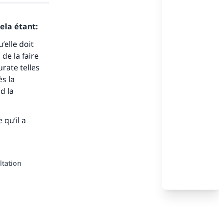
s de
ela étant:
’elle doit
 de la faire
urate telles
ès la
ense
d la
 qu’il a
ltation