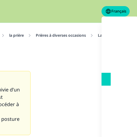
Français
la prière
Prières à diverses occasions
La prière
Le sta
uivie d’un
st
rocéder à
n posture