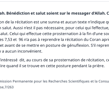
tes une différence dans la vie de million
h. Bénédiction et salut soient sur le messager d'Allah. C
personnes grâce à votre contribution
on de la récitation est une sunna et aucun texte n’indique qu
 salut. Aussi n’est il pas nécessaire, pour celui qui l’effectue,
Aidez nous à apporter des réponses.
alut. Celui qui effectue cette prosternation à la fin d’une so
Le Messager d'Allah (Paix sur lui) a dit:
es 7,53 et 96 n’a pas à reprendre la récitation du Coran apr
lui qui indique une bonne action obtient la même récomp
et avant de se mettre en posture de génuflexion. S’il repren
que celui qui le fait."
n’y a aucun inconvénient.
(MOUSLIM 1893)
l’intéressé dit, au cours de sa prosternation de récitation, ce
dire quand il se trouve en cette posture pendant la prière.
Soutenez IslamQA
ission Permanente pour les Recherches Scientifiques et la Consu
use,7/263