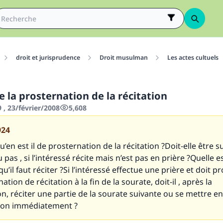
droit et jurisprudence
Droit musulman
Les actes cultuels
e la prosternation de la récitation
 , 23/février/2008
5,608
924
’en est il de prosternation de la récitation ?Doit-elle être s
u pas , si l’intéressé récite mais n’est pas en prière ?Quelle e
qu’il faut réciter ?Si l’intéressé effectue une prière et doit p
tion de récitation à la fin de la sourate, doit-il , après la
n, réciter une partie de la sourate suivante ou se mettre e
ion immédiatement ?