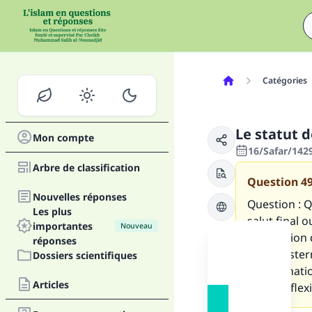
Catégories
Le statut d
Mon compte
16/Safar/1429
Arbre de classification
Question
4
Nouvelles réponses
Question : Qu
Les plus
salut final o
importantes
Nouveau
l’invocation 
réponses
une prosterna
Dossiers scientifiques
prosternatio
Articles
de génuflex