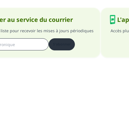
r au service du courrier
L'a
liste pour recevoir les mises à jours périodiques
Accès plu
S'abonner
pos du site
A propos du superviseur général
Politique de confident
Tous droits réservés au site Islam en QR 1997-2025 ©