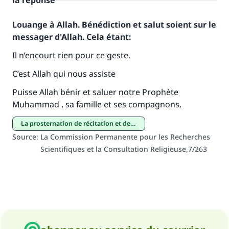
la réponse
Louange à Allah. Bénédiction et salut soient sur le
messager d'Allah. Cela étant:
Il n’encourt rien pour ce geste.
C’est Allah qui nous assiste
Faites une différence dans la vie de
Puisse Allah bénir et saluer notre Prophète
millions de personnes grâce à votre
Muhammad , sa famille et ses compagnons.
contribution
La prosternation de récitation et de la gratitude
Aidez nous à apporter des réponses.
Source
:
La Commission Permanente pour les Recherches
Scientifiques et la Consultation Religieuse,7/263
Le Messager d'Allah (Paix sur lui) a dit:
"Celui qui indique une bonne action obtient la
même récompense que celui qui le fait."
(MOUSLIM 1893)