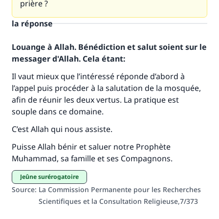
prière ?
la réponse
Louange à Allah. Bénédiction et salut soient sur le
messager d'Allah. Cela étant:
Il vaut mieux que l’intéressé réponde d’abord à
l’appel puis procéder à la salutation de la mosquée,
afin de réunir les deux vertus. La pratique est
Faites une différence dans la vie de
souple dans ce domaine.
millions de personnes grâce à votre
C’est Allah qui nous assiste.
contribution
Puisse Allah bénir et saluer notre Prophète
Muhammad, sa famille et ses Compagnons.
Aidez nous à apporter des réponses.
Le Messager d'Allah (Paix sur lui) a dit:
jeûne surérogatoire
"Celui qui indique une bonne action obtient la
Source
:
La Commission Permanente pour les Recherches
même récompense que celui qui le fait."
Scientifiques et la Consultation Religieuse,7/373
(MOUSLIM 1893)