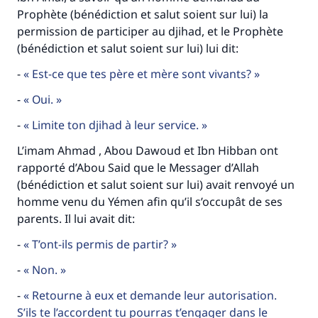
Prophète (bénédiction et salut soient sur lui) la
permission de participer au djihad, et le Prophète
(bénédiction et salut soient sur lui) lui dit:
-
Est-ce que tes père et mère sont vivants?
-
Oui.
-
Limite ton djihad à leur service.
L’imam Ahmad , Abou Dawoud et Ibn Hibban ont
Faites une différence dans la vie de
rapporté d’Abou Said que le Messager d’Allah
millions de personnes grâce à votre
(bénédiction et salut soient sur lui) avait renvoyé un
homme venu du Yémen afin qu’il s’occupât de ses
contribution
parents. Il lui avait dit:
Aidez nous à apporter des réponses.
-
T’ont-ils permis de partir?
Le Messager d'Allah (Paix sur lui) a dit:
-
Non.
"Celui qui indique une bonne action obtient la
-
Retourne à eux et demande leur autorisation.
même récompense que celui qui le fait."
S’ils te l’accordent tu pourras t’engager dans le