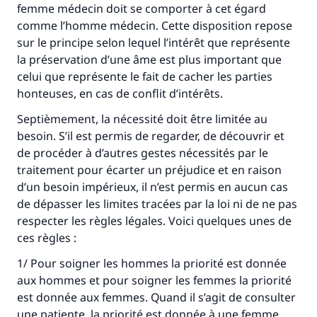
femme médecin doit se comporter à cet égard
Faites une différence dans la vie de
comme l’homme médecin. Cette disposition repose
sur le principe selon lequel l’intérêt que représente
millions de personnes grâce à votre
la préservation d’une âme est plus important que
contribution
celui que représente le fait de cacher les parties
honteuses, en cas de conflit d’intérêts.
Aidez nous à apporter des réponses.
Septièmement, la nécessité doit être limitée au
Le Messager d'Allah (Paix sur lui) a dit:
besoin. S’il est permis de regarder, de découvrir et
"Celui qui indique une bonne action obtient la
de procéder à d’autres gestes nécessités par le
même récompense que celui qui le fait."
traitement pour écarter un préjudice et en raison
d’un besoin impérieux, il n’est permis en aucun cas
(MOUSLIM 1893)
de dépasser les limites tracées par la loi ni de ne pas
respecter les règles légales. Voici quelques unes de
ces règles :
Soutenez IslamQA
1/ Pour soigner les hommes la priorité est donnée
aux hommes et pour soigner les femmes la priorité
est donnée aux femmes. Quand il s’agit de consulter
une patiente, la priorité est donnée à une femme