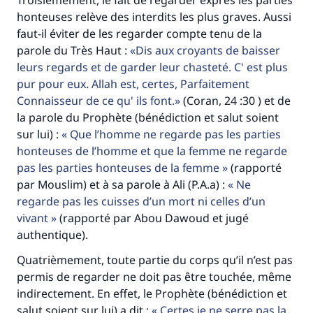
Troisièmement, le fait de regarder exprès les parties
honteuses relève des interdits les plus graves. Aussi
faut-il éviter de les regarder compte tenu de la
parole du Très Haut :
Dis aux croyants de baisser
leurs regards et de garder leur chasteté. C' est plus
pur pour eux. Allah est, certes, Parfaitement
Connaisseur de ce qu' ils font.
(Coran, 24 :30 ) et de
la parole du Prophète (bénédiction et salut soient
sur lui) :
Que l’homme ne regarde pas les parties
honteuses de l’homme et que la femme ne regarde
pas les parties honteuses de la femme
(rapporté
par Mouslim) et à sa parole à Ali (P.A.a) :
Ne
regarde pas les cuisses d’un mort ni celles d’un
vivant
(rapporté par Abou Dawoud et jugé
authentique).
Quatrièmement, toute partie du corps qu’il n’est pas
permis de regarder ne doit pas être touchée, même
indirectement. En effet, le Prophète (bénédiction et
salut soient sur lui) a dit :
Certes je ne serre pas la