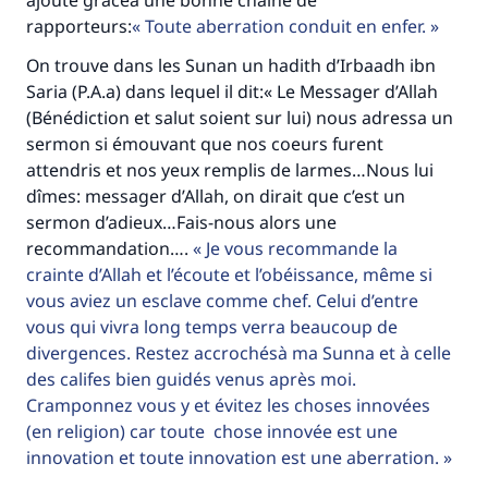
ajoute grâceà une bonne chaîne de
rapporteurs:
Toute aberration conduit en enfer.
On trouve dans les Sunan un hadith d’Irbaadh ibn
Saria (P.A.a) dans lequel il dit:« Le Messager d’Allah
(Bénédiction et salut soient sur lui) nous adressa un
sermon si émouvant que nos coeurs furent
attendris et nos yeux remplis de larmes…Nous lui
dîmes: messager d’Allah, on dirait que c’est un
sermon d’adieux…Fais-nous alors une
recommandation….
Je vous recommande la
crainte d’Allah et l’écoute et l’obéissance, même si
vous aviez un esclave comme chef. Celui d’entre
vous qui vivra long temps verra beaucoup de
divergences. Restez accrochésà ma Sunna et à celle
des califes bien guidés venus après moi.
Cramponnez vous y et évitez les choses innovées
(en religion) car toute chose innovée est une
innovation et toute innovation est une aberration.