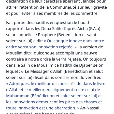
déclaration de leur caractère aberrant , lancée pour
attirer l’attention de la Communauté sur leur gravité
contribution
et pour éviter à ses membres de les commettre.
Aidez nous à apporter des réponses.
Fait partie des hadiths en question le hadith
Le Messager d'Allah (Paix sur lui) a dit:
rapporté dans les Deux Salih d’après Aicha (P.A.a)
"Celui qui indique une bonne action obtient la
selon laquelle le Prophète (Bénédiction et salut
même récompense que celui qui le fait."
soient sur lui) a dit:
Quiconque innove dans notre
ordre verra son innovation rejetée.
La version de
(MOUSLIM 1893)
Mouslim dit:« quiconque accomplit une oeuvre
contraire à notre ordre la verra rejetée. On toujours
dans le Salih de Mouslim ce hadith de Djaber selon
Soutenez IslamQA
lequel : « Le Messager d’Allah (Bénédiction et salut
soient sur lui) disait dans son sermon du vendredi:
Adonques, le meilleur discours réside dans le livre
d’Allah et le meilleur enseignement reste celui de
Muhammad (Bénédiction et salut soient sur lui) et
les innovations demeurent les pires des choses et
toute innovation est une aberration.
An-Nassai