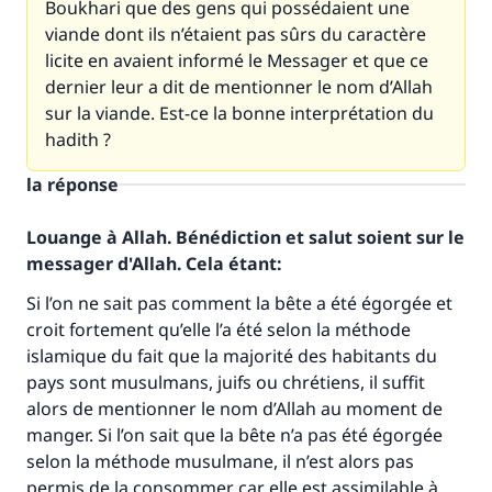
Boukhari que des gens qui possédaient une
viande dont ils n’étaient pas sûrs du caractère
licite en avaient informé le Messager et que ce
dernier leur a dit de mentionner le nom d’Allah
sur la viande. Est-ce la bonne interprétation du
hadith ?
la réponse
Louange à Allah. Bénédiction et salut soient sur le
messager d'Allah. Cela étant:
Si l’on ne sait pas comment la bête a été égorgée et
Faites une différence dans la vie de
croit fortement qu’elle l’a été selon la méthode
islamique du fait que la majorité des habitants du
millions de personnes grâce à votre
pays sont musulmans, juifs ou chrétiens, il suffit
contribution
alors de mentionner le nom d’Allah au moment de
manger. Si l’on sait que la bête n’a pas été égorgée
Aidez nous à apporter des réponses.
selon la méthode musulmane, il n’est alors pas
Le Messager d'Allah (Paix sur lui) a dit:
permis de la consommer car elle est assimilable à