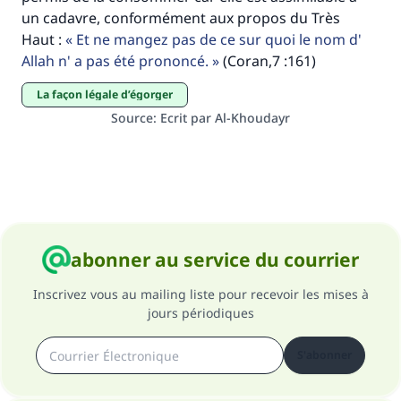
"Celui qui indique une bonne action obtient la
un cadavre, conformément aux propos du Très
même récompense que celui qui le fait."
Haut :
Et ne mangez pas de ce sur quoi le nom d'
Allah n' a pas été prononcé.
(Coran,7 :161)
(MOUSLIM 1893)
la façon légale d’égorger
Source
:
Ecrit par Al-Khoudayr
Soutenez IslamQA
abonner au service du courrier
Inscrivez vous au mailing liste pour recevoir les mises à
jours périodiques
S'abonner