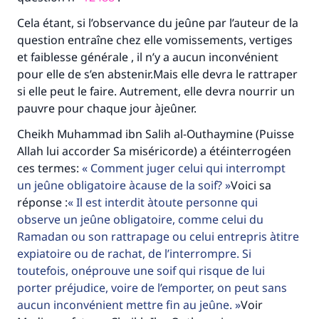
Cela étant, si l’observance du jeûne par l’auteur de la
question entraîne chez elle vomissements, vertiges
et faiblesse générale , il n’y a aucun inconvénient
pour elle de s’en abstenir.Mais elle devra le rattraper
si elle peut le faire. Autrement, elle devra nourrir un
pauvre pour chaque jour àjeûner.
Faites une différence dans la vie de
Cheikh Muhammad ibn Salih al-Outhaymine (Puisse
millions de personnes grâce à votre
Allah lui accorder Sa miséricorde) a étéinterrogéen
contribution
ces termes:
Comment juger celui qui interrompt
un jeûne obligatoire àcause de la soif?
Voici sa
Aidez nous à apporter des réponses.
réponse :
Il est interdit àtoute personne qui
observe un jeûne obligatoire, comme celui du
Le Messager d'Allah (Paix sur lui) a dit:
Ramadan ou son rattrapage ou celui entrepris àtitre
"Celui qui indique une bonne action obtient la
expiatoire ou de rachat, de l’interrompre. Si
même récompense que celui qui le fait."
toutefois, onéprouve une soif qui risque de lui
(MOUSLIM 1893)
porter préjudice, voire de l’emporter, on peut sans
aucun inconvénient mettre fin au jeûne.
Voir