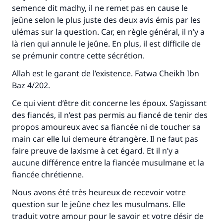
semence dit madhy, il ne remet pas en cause le
Aidez nous à apporter des réponses.
jeûne selon le plus juste des deux avis émis par les
ulémas sur la question. Car, en règle général, il n’y a
Le Messager d'Allah (Paix sur lui) a dit:
là rien qui annule le jeûne. En plus, il est difficile de
"Celui qui indique une bonne action obtient la
se prémunir contre cette sécrétion.
même récompense que celui qui le fait."
Allah est le garant de l’existence. Fatwa Cheikh Ibn
(MOUSLIM 1893)
Baz 4/202.
Ce qui vient d’être dit concerne les époux. S’agissant
Soutenez IslamQA
des fiancés, il n’est pas permis au fiancé de tenir des
propos amoureux avec sa fiancée ni de toucher sa
main car elle lui demeure étrangère. Il ne faut pas
faire preuve de laxisme à cet égard. Et il n’y a
aucune différence entre la fiancée musulmane et la
fiancée chrétienne.
Nous avons été très heureux de recevoir votre
question sur le jeûne chez les musulmans. Elle
traduit votre amour pour le savoir et votre désir de