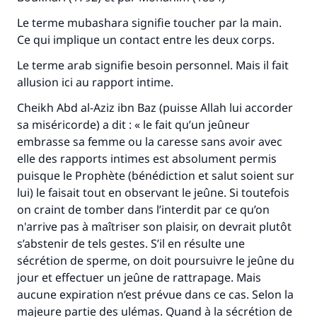
Le terme mubashara signifie toucher par la main.
Ce qui implique un contact entre les deux corps.
Le terme arab signifie besoin personnel. Mais il fait
allusion ici au rapport intime.
Cheikh Abd al-Aziz ibn Baz (puisse Allah lui accorder
sa miséricorde) a dit : « le fait qu’un jeûneur
embrasse sa femme ou la caresse sans avoir avec
elle des rapports intimes est absolument permis
puisque le Prophète (bénédiction et salut soient sur
lui) le faisait tout en observant le jeûne. Si toutefois
on craint de tomber dans l’interdit par ce qu’on
n'arrive pas à maîtriser son plaisir, on devrait plutôt
s’abstenir de tels gestes. S’il en résulte une
Faites une différence dans la vie de
sécrétion de sperme, on doit poursuivre le jeûne du
jour et effectuer un jeûne de rattrapage. Mais
millions de personnes grâce à votre
aucune expiration n’est prévue dans ce cas. Selon la
contribution
majeure partie des ulémas. Quand à la sécrétion de