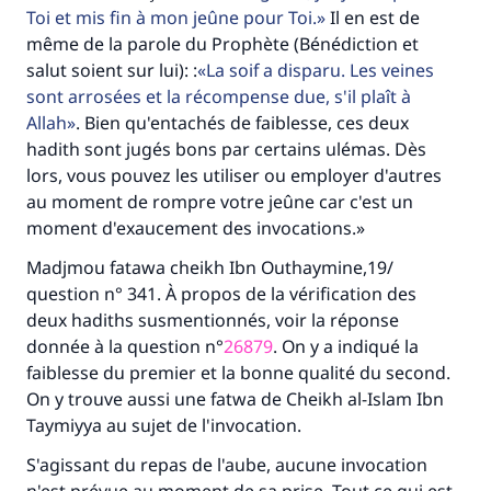
Toi et mis fin à mon jeûne pour Toi.
Il en est de
même de la parole du Prophète (Bénédiction et
salut soient sur lui): :
La soif a disparu. Les veines
sont arrosées et la récompense due, s'il plaît à
Allah
. Bien qu'entachés de faiblesse, ces deux
hadith sont jugés bons par certains ulémas. Dès
lors, vous pouvez les utiliser ou employer d'autres
au moment de rompre votre jeûne car c'est un
moment d'exaucement des invocations.»
Madjmou fatawa cheikh Ibn Outhaymine,19/
question n° 341. À propos de la vérification des
deux hadiths susmentionnés, voir la réponse
donnée à la question n°
26879
. On y a indiqué la
Faites une différence dans la vie de
faiblesse du premier et la bonne qualité du second.
On y trouve aussi une fatwa de Cheikh al-Islam Ibn
millions de personnes grâce à votre
Taymiyya au sujet de l'invocation.
contribution
S'agissant du repas de l'aube, aucune invocation