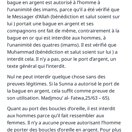
bague en argent est autorisé à l’homme à
l’unanimité des imams, parce qu’il a été vérifié que
Faites une différence dans la vie de
le Messager d’Allah (bénédiction et salut soient sur
lui ) portait une bague en argent et ses
millions de personnes grâce à votre
compagnons ont fait de même, contrairement à la
contribution
bague en or qui est interdite aux hommes, à
l’unanimité des quatres (imams). Il est vérifié que
Aidez nous à apporter des réponses.
Muhammad (bénédiction et salut soient sur lui ) a
interdit cela. Il n’y a pas, pour le port d’argent, un
Le Messager d'Allah (Paix sur lui) a dit:
texte général qui l’interdit.
"Celui qui indique une bonne action obtient la
même récompense que celui qui le fait."
Nul ne peut interdir quelque chose sans des
preuves légitimes. Si la Sunna a autorisé le port de
(MOUSLIM 1893)
la bague en argent, cela suffit comme preuve de
son utilisation. Madjmou’ al- Fatwa,25/63 – 65).
Soutenez IslamQA
Quant au port des boucles d’oreille, il est interdit
aux hommes parce qu’il fait ressembler aux
femmes. Il n’y a aucune preuve autorisant l’homme
de porter des boucles d’oreille en argent. Pour plus