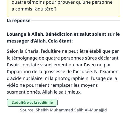
quatre témoins pour prouver qu’une personne
a commis l’adultère ?
la réponse
Louange à Allah. Bénédiction et salut soient sur le
messager d'Allah. Cela étant:
Selon la Charia, l’adultère ne peut être établi que par
Faites une différence dans la vie de
le témoignage de quatre personnes sûres déclarant
l’avoir constaté visuellement ou par l’aveu ou par
millions de personnes grâce à votre
l’apparition de la grossesse de l’accusée. Ni l’examen
contribution
d’acide nucléaire, ni la photographie ni l’usage de la
vidéo ne pourraient remplacer les moyens
Aidez nous à apporter des réponses.
susmentionnés. Allah le sait mieux.
Le Messager d'Allah (Paix sur lui) a dit:
L’adultère et la sodômie
"Celui qui indique une bonne action obtient la
Source
:
Sheikh Muhammed Salih Al-Munajjid
même récompense que celui qui le fait."
(MOUSLIM 1893)