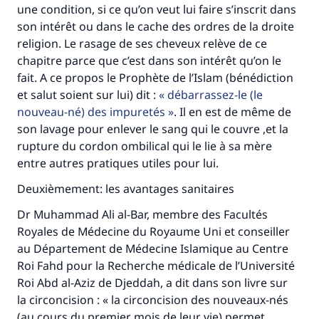
une condition, si ce qu’on veut lui faire s’inscrit dans
son intérêt ou dans le cache des ordres de la droite
religion. Le rasage de ses cheveux relève de ce
chapitre parce que c’est dans son intérêt qu’on le
fait. A ce propos le Prophète de l’Islam (bénédiction
et salut soient sur lui) dit :
débarrassez-le (le
nouveau-né) des impuretés
. Il en est de même de
son lavage pour enlever le sang qui le couvre ,et la
rupture du cordon ombilical qui le lie à sa mère
Faites une différence dans la vie de
entre autres pratiques utiles pour lui.
millions de personnes grâce à votre
Deuxièmement: les avantages sanitaires
contribution
Dr Muhammad Ali al-Bar, membre des Facultés
Aidez nous à apporter des réponses.
Royales de Médecine du Royaume Uni et conseiller
au Département de Médecine Islamique au Centre
Le Messager d'Allah (Paix sur lui) a dit:
Roi Fahd pour la Recherche médicale de l’Université
"Celui qui indique une bonne action obtient la
Roi Abd al-Aziz de Djeddah, a dit dans son livre sur
même récompense que celui qui le fait."
la circoncision : « la circoncision des nouveaux-nés
(MOUSLIM 1893)
(au cours du premier mois de leur vie) permet