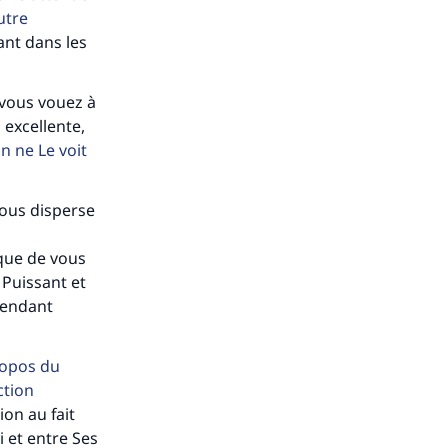
utre
ant dans les
 vous vouez à
 excellente,
n ne Le voit
vous disperse
 que de vous
 Puissant et
s de
cendant
opos du
ction
ion au fait
i et entre Ses