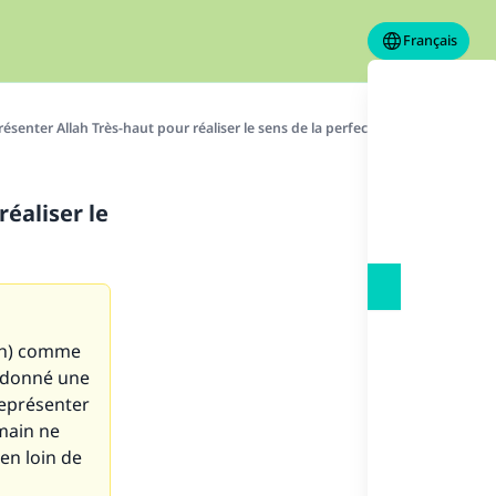
Français
résenter Allah Très-haut pour réaliser le sens de la perfection
réaliser le
lah) comme
is donné une
représenter
umain ne
en loin de