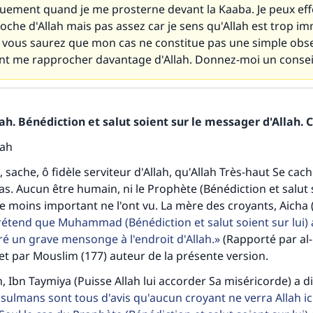
uement quand je me prosterne devant la Kaaba. Je peux ef
oche d'Allah mais pas assez car je sens qu'Allah est trop i
e vous saurez que mon cas ne constitue pas une simple obse
nt me rapprocher davantage d'Allah. Donnez-moi un consei
h. Bénédiction et salut soient sur le messager d'Allah. C
lah
sache, ô fidèle serviteur d'Allah, qu'Allah Très-haut Se cac
as. Aucun être humain, ni le Prophète (Bénédiction et salut s
e moins important ne l'ont vu. La mère des croyants, Aicha (P
étend que Muhammad (Bénédiction et salut soient sur lui) 
ré un grave mensonge à l'endroit d'Allah.
(Rapporté par al-
et par Mouslim (177) auteur de la présente version.
, Ibn Taymiya (Puisse Allah lui accorder Sa miséricorde) a di
lmans sont tous d'avis qu'aucun croyant ne verra Allah ic