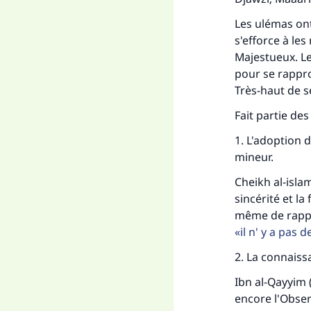
Les ulémas ont
s'efforce à les
Majestueux. Le 
pour se rappro
Très-haut de se
Fait partie de
1. L'adoption d
mineur.
Cheikh al-islam
sincérité et la
même de rapproc
il n' y a pas 
2. La connaiss
Ibn al-Qayyim (
encore l'Obser