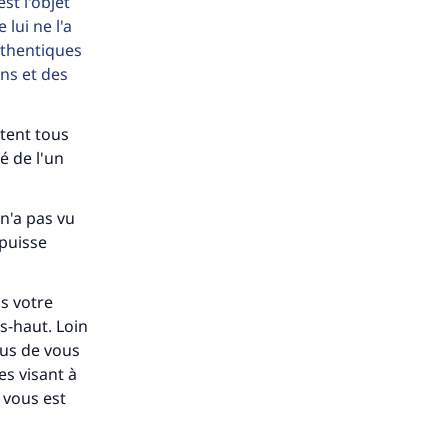
st l'objet
lui ne l'a
authentiques
ns et des
stent tous
é de l'un
n'a pas vu
 puisse
ns votre
ès-haut. Loin
ous de vous
es visant à
 vous est