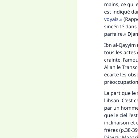
"Ce
mains, ce qui e
est indiqué d
voyais.
(Rappo
sincérité dans 
parfaire.» Dja
Ibn al-Qayyim 
tous les actes 
crainte, l'amou
Allah le Trans
écarte les obse
préoccupation 
La part que le 
l'ihsan. C'est 
par un homme p
que le ciel l'e
inclinaison et 
frères (p.38-3
Djawzi; Maaari