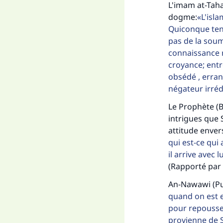
L'imam at-Taha
dogme:
L'isla
Quiconque tent
pas de la soumi
connaissance r
croyance; entre
obsédé , erran
négateur irréd
Le Prophète (B
intrigues que 
attitude envers
qui est-ce qui 
il arrive avec l
(Rapporté par 
An-Nawawi (Pui
quand on est e
pour repousser
provienne de S