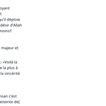
royant
et
u'il déploie
désir d'Allah
moins!!
s majeur et
: «Voilà la
e la plus à
la sincérité
hsan c'est
atteinte de[