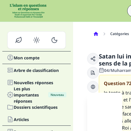
Catégories
Satan lui i
Mon compte
sens de la 
Arbre de classification
04/Muharram/
Nouvelles réponses
Question
7
Les plus
Je tente à t
importantes
Nouveau
la prière et
réponses
habitude san
Dossiers scientifiques
Allah en fac
Articles
peut pas all
celle du Roi