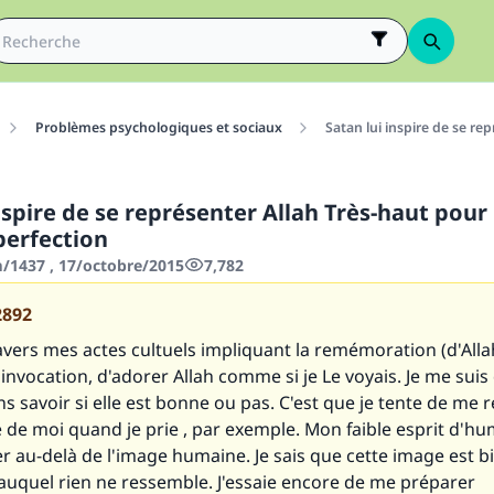
Problèmes psychologiques et sociaux
Satan lui inspire de se rep
nspire de se représenter Allah Très-haut pour 
perfection
1437 , 17/octobre/2015
7,782
2892
ravers mes actes cultuels impliquant la remémoration (d'Al
 l'invocation, d'adorer Allah comme si je Le voyais. Je me su
s savoir si elle est bonne ou pas. C'est que je tente de me 
e de moi quand je prie , par exemple. Mon faible esprit d'h
er au-delà de l'image humaine. Je sais que cette image est bi
 auquel rien ne ressemble. J'essaie encore de me préparer