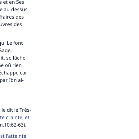
s et en Ses
ône au-dessus
ffaires des
œuvres des
ui Le font
Sage,
t, se fâche,
ne où rien
 échappe car
par Ibn al-
le dit le Très-
te crainte, et
n,10:62-63).
est l'atteinte