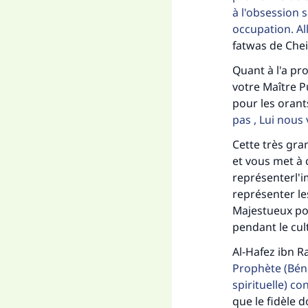
à l'obsession 
occupation. All
fatwas de Che
Quant à l'a pr
votre Maître P
pour les orant
pas , Lui nous 
Cette très gra
et vous met à 
représenterl'i
représenter le
Fai
Majestueux po
pendant le cul
Al-Hafez ibn Ra
Prophète (Bénéd
spirituelle) co
que le fidèle d