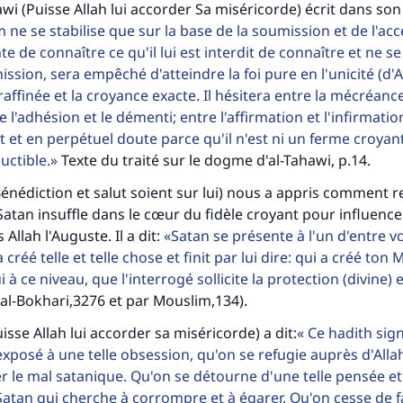
wi (Puisse Allah lui accorder Sa miséricorde) écrit dans son 
m ne se stabilise que sur la base de la soumission et de l'acc
e de connaître ce qu'il lui est interdit de connaître et ne s
ssion, sera empêché d'atteindre la foi pure en l'unicité (d'Al
affinée et la croyance exacte. Il hésitera entre la mécréance
 l'adhésion et le démenti; entre l'affirmation et l'infirmati
t et en perpétuel doute parce qu'il n'est ni un ferme croyan
uctible.
Texte du traité sur le dogme d'al-Tahawi, p.14.
énédiction et salut soient sur lui) nous a appris comment r
Satan insuffle dans le cœur du fidèle croyant pour influenc
 Allah l'Auguste. Il a dit:
Satan se présente à l'un d'entre vou
a créé telle et telle chose et finit par lui dire: qui a créé to
ui à ce niveau, que l'interrogé sollicite la protection (divine) e
al-Bokhari,3276 et par Mouslim,134).
sse Allah lui accorder sa miséricorde) a dit:
Ce hadith signi
xposé à une telle obsession, qu'on se refugie auprès d'Alla
 le mal satanique. Qu'on se détourne d'une telle pensée et
atan qui cherche à corrompre et à égarer. Qu'on cesse de f