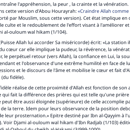
lui qui indique une bonne action obtient la même récomp
ntraîne l'appréhension, la peur , la crainte et la vénération. 
que celui qui le fait."
ans cette version d'Abou Hourayrah:
Craindre Allah comme s
(MOUSLIM 1893)
rté par Mouslim, sous cette version). Cet état implique en 
le culte et le redoublement de l'effort visant à l'améliorer et 
mi al-ouloum wal hikam (1/104).
Soutenez IslamQA
(Puisse Allah lui accorder Sa miséricorde) écrit: «La station
du cœur car elle implique la pudeur, la révérence, la vénérat
r, le perpétuel retour (vers Allah), la confiance en Lui, la so
cendant et l'observance d'une extrême humilité en face de lu
ssions et le discours de l'âme et mobilise le cœur et fait d'A
(du fidèle).
fidèle réalise de cette proximité d'Allah est fonction de son 
ce qui fait la différence des prières qui est telle qu'une priè
eut être aussi éloignée (supérieure) de celle accomplie p
st de la terre. Idem pour leurs observance de la position deb
de leur prosternation.» Epitre destiné par Ibn al-Qayyim à l'
9). Voir Djami al-ouloum wal hikam d'Ibn Radjab (1/103) éditi
dj al-Qaboul du cheikh al-Hakami (3/999-1000).