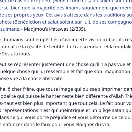
eul le cas du Prophète (Bénédiction et salut soient sur lui) e
rse, bien que la majorité des imams soutiennent que même 
 de ses propres yeux. Cet avis s'atteste dans les traditions 
hète (Bénédiction et salut soient sur lui), de ses compagno
sulmans.
Madjmou'al-fatawas (2/335).
es humains sont empêchés d'avoir cette vision ici-bas, ils re
onnaître la réalité de l'entité du Transcendant et la modalit
Ses attributs.
t se représenter justement une chose qu'il n'a pas vue et 
uelque chose qui lui ressemble et fait que son imagination
hose vue à la chose abstraite.
che, ô cher frère, que toute image qui puisse s'imprimer da
odalité qui puisse le hanter reste bien différente d'Allah Tr
ès-haut est bien plus important que tout cela. Le fait pour v
 représentations n'est qu'uneintrigue et un piège sataniqu
ans ce qui vous porte préjudice et vous détourne de ce qui
s enfoncer dans le faux pour vous éloigner du vrai.