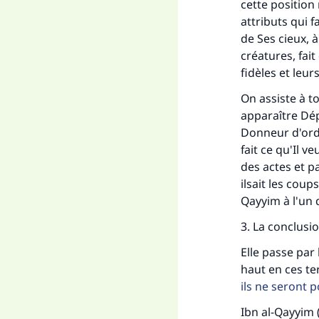
cette position
attributs qui 
de Ses cieux, à
créatures, fai
fidèles et leur
On assiste à t
apparaître Dép
Donneur d'ordre
fait ce qu'Il v
des actes et p
ilsait les coup
Qayyim à l'un d
3. La conclusio
Elle passe par 
haut en ces te
ils ne seront p
Ibn al-Qayyim (