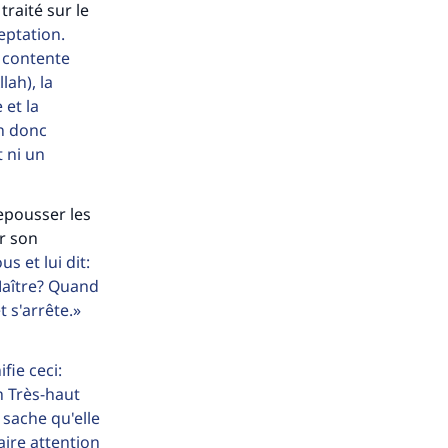
traité sur le
eptation.
e contente
lah), la
 et la
on donc
t ni un
epousser les
er son
s et lui dit:
n Maître? Quand
t s'arrête.
fie ceci:
h Très-haut
 sache qu'elle
aire attention