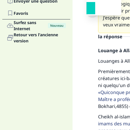
Envoyer une question
psychologiq
me sentir pr
Favoris
J'espère qu
Surfez sans
veux vraime
Nouveau
Internet
Retour vers l'ancienne
la réponse
version
Louange à Alla
Louanges à Al
Premièrement, 
créatures ici-b
ni quelqu'un d
Quiconque pr
Maître a profé
Bokhari,4855) 
Cheikh al-islam
imams des musu