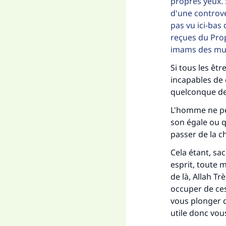
propres yeux. S
d'une controve
pas vu ici-bas
reçues du Prop
imams des mu
Si tous les êtr
incapables de c
quelconque de 
L'homme ne peu
son égale ou q
passer de la c
Cela étant, sa
esprit, toute m
de là, Allah Tr
occuper de ces
vous plonger d
utile donc vou