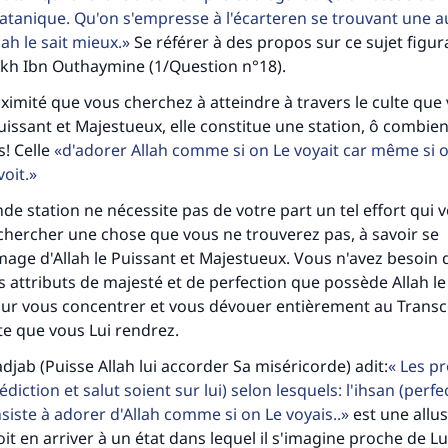
satanique. Qu'on s'empresse à l'écarteren se trouvant une a
ah le sait mieux.
Se référer à des propos sur ce sujet figur
ikh Ibn Outhaymine (1/Question n°18).
oximité que vous cherchez à atteindre à travers le culte que
uissant et Majestueux, elle constitue une station, ô combien
s! Celle
d'adorer Allah comme si on Le voyait car même si o
voit.
nde station ne nécessite pas de votre part un tel effort qui 
chercher une chose que vous ne trouverez pas, à savoir se
mage d'Allah le Puissant et Majestueux. Vous n'avez besoin
s attributs de majesté et de perfection que possède Allah le
tes une différence dans la vie de million
ur vous concentrer et vous dévouer entièrement au Trans
te que vous Lui rendrez.
personnes grâce à votre contribution
djab (Puisse Allah lui accorder Sa miséricorde) adit:
Les pr
Aidez nous à apporter des réponses.
iction et salut soient sur lui) selon lesquels: l'ihsan (perfe
nsiste à adorer d'Allah comme si on Le voyais..
est une allus
Le Messager d'Allah (Paix sur lui) a dit:
oit en arriver à un état dans lequel il s'imagine proche de Lu