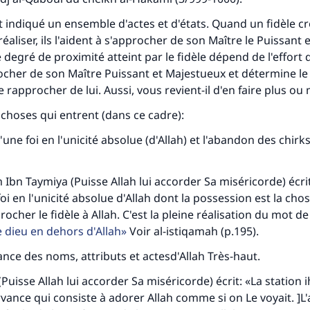
 indiqué un ensemble d'actes et d'états. Quand un fidèle c
 réaliser, ils l'aident à s'approcher de son Maître le Puissant 
degré de proximité atteint par le fidèle dépend de l'effort q
cher de son Maître Puissant et Majestueux et détermine le 
 rapprocher de lui. Aussi, vous revient-il d'en faire plus ou 
s choses qui entrent (dans ce cadre):
'une foi en l'unicité absolue (d'Allah) et l'abandon des chirk
 Ibn Taymiya (Puisse Allah lui accorder Sa miséricorde) écrit
 foi en l'unicité absolue d'Allah dont la possession est la chos
her le fidèle à Allah. C'est la pleine réalisation du mot de 
de dieu en dehors d'Allah
Voir al-istiqamah (p.195).
ance des noms, attributs et actesd'Allah Très-haut.
Puisse Allah lui accorder Sa miséricorde) écrit: «La station i
vance qui consiste à adorer Allah comme si on Le voyait. ]L'