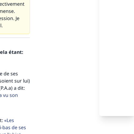
fectivement
mmense.
ssion. Je
l.
ela étant:
he de ses
oient sur lui)
.A.a) a dit:
a vu son
t:
Les
i-bas de ses