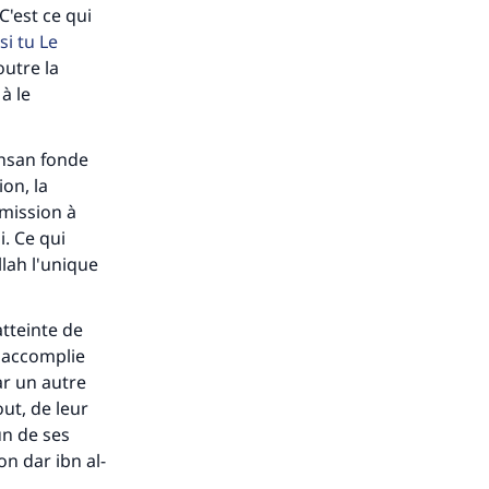
ense
C'est ce qui
i tu Le
outre la
à le
 ihsan fonde
ion, la
umission à
i. Ce qui
llah l'unique
atteinte de
re accomplie
ar un autre
out, de leur
un de ses
on dar ibn al-