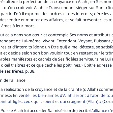
 résultede la perfection de la croyance en Allah , en Ses nom
fait qu'on croit voir Allah le Transcendant siéger sur Son tr
 partir d'où il exprime des ordres et des interdits; gère les a
t descendre et monter des affaires, et se fait présenter les 
s âmes à leur mort.
out cela dans son cœur et contemple Ses noms et attributs q
endant de Lui-même, Vivant, Entendant, Voyant, Puissant ,
s et d'interdits ]donc un Etre qui[ aime, déteste, se satisfai
eut et décide selon son bon vouloir tout en restant sur le trô
aroles manifestes et cachés de Ses fidèles serviteurs ne Lui
s d'œil traîtres et ce que cache les poitrines.» Epitre adressé 
e ses frères, p. 38.
n de l'alliance
la réalisation de la croyance et de la crainte (d'Allah) comme 
rmes:
En vérité, les bien-aimés d'Allah seront à l'abri de tou
oint affligés, ceux qui croient et qui craignent (Allah).
(Cora
Puisse Allah lui accorder Sa miséricorde) écrit:
L'alliance c'