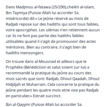
Dans Madjmou al-fatawa (25/290),cheikh al-islam,
Ibn Taymiya (Puisse Allah lui accorder Sa
Soutenez IslamQA
miséricorde) dit:« Le jeûne réservé au mois de
Radjab repose sur des hadiths qui sont tous faibles,
voire apocryphes. Les ulémas n'en retiennent aucun
car ils ne font pas partie des hadiths faibles
utilisables quand il s'agit de promouvoir des actes
méritoires. Bien au contraire, il s'agit bien de
hadiths mensongers.
On trouve dans al-Mousnad et ailleurs que le
Prophète (Bénédiction et salut soient sur lui) a
recommandé la pratique du jeûne au cours des
mois sacrés que sont: Radjab, Dhoul Qaadah, Dhoul
Hidjdjah et Muharram. Cela concerne la pratique du
jeûne pendant les quatre mois etne vise pas Radjab
en particulier.» Extrait succinct.
Ibn al-Qayyim (Puisse Allah lui accorder Sa