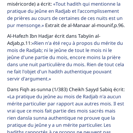
miséricorde) a écrit:
Tout hadith qui mentionne la
pratique du jeûne en Radjab et l'accomplissement
de prières au cours de certaines de ces nuits est un
pur mensonge.
Extrait de al-Manaar al-mounif,p.96.
Al-Hafezh Ibn Hadjar écrit dans Tabyiin al-
Adjab,p.11:
Rien n'a été reçu à propos du mérite du
mois de Radjab; ni le jeûne de tout le mois ni le
jeûne d'une partie du mois, encore moins la prière
dans une nuit particulière du mois. Rien de tout cela
ne fait l'objet d'un hadith authentique pouvant
servir d'argument.
Dans Fiqh as-sunna (1/383) Cheikh Sayyd Sabiq écrit:
La pratique du jeûne au mois de Radjab n'a aucun
mérite particulier par rapport aux autres mois. Il est
vrai que ce mois fait partie des mois sacrés mais
rien dansla sunna authentique ne prouve que la
pratique du jeûne y a un mérite particulier. Les
hadiths rapportés à ce propos ne peuvent pas