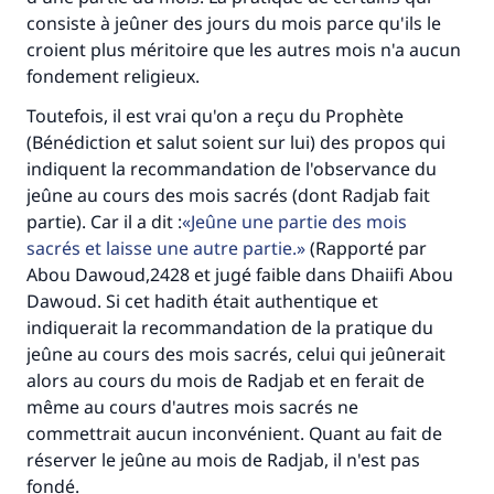
consiste à jeûner des jours du mois parce qu'ils le
croient plus méritoire que les autres mois n'a aucun
fondement religieux.
Toutefois, il est vrai qu'on a reçu du Prophète
(Bénédiction et salut soient sur lui) des propos qui
indiquent la recommandation de l'observance du
jeûne au cours des mois sacrés (dont Radjab fait
partie). Car il a dit :
Faites une différence dans la vie de
Jeûne une partie des mois
sacrés et laisse une autre partie.
(Rapporté par
millions de personnes grâce à votre
Abou Dawoud,2428 et jugé faible dans Dhaiifi Abou
Dawoud. Si cet hadith était authentique et
contribution
indiquerait la recommandation de la pratique du
Aidez nous à apporter des réponses.
jeûne au cours des mois sacrés, celui qui jeûnerait
alors au cours du mois de Radjab et en ferait de
Le Messager d'Allah (Paix sur lui) a dit:
même au cours d'autres mois sacrés ne
"Celui qui indique une bonne action obtient la
commettrait aucun inconvénient. Quant au fait de
même récompense que celui qui le fait."
réserver le jeûne au mois de Radjab, il n'est pas
(MOUSLIM 1893)
fondé.