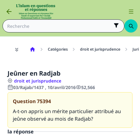
Catégories
droit et jurisprudence
Jur
Jeûner en Radjab
droit et jurisprudence
03/Rajab/1437 , 10/avril/2016
52,566
Question
75394
A-t-on appris un mérite particulier attribué au
jeûne observé au mois de Radjab?
la réponse